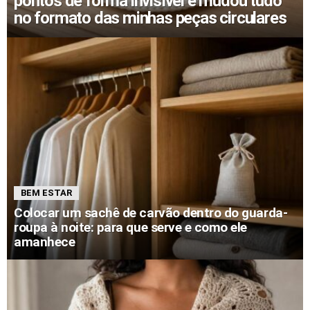
pontos de forma invisível e mudou tudo
no formato das minhas peças circulares
BEM ESTAR
Colocar um sachê de carvão dentro do guarda-
roupa à noite: para que serve e como ele
amanhece