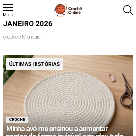
P
Menu
JANEIRO 2026
arquivos Mensais
ÚLTIMAS HISTÓRIAS
CROCHE
Minha avó me ensinou a aumentar