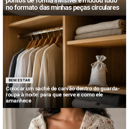
pontos de forma invisível e mudou tudo
no formato das minhas peças circulares
BEM ESTAR
Colocar um sachê de carvão dentro do guarda-
roupa à noite: para que serve e como ele
amanhece