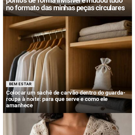
pontos de forma invisível e mudou tudo
no formato das minhas peças circulares
BEM ESTAR
Colocar um sachê de carvão dentro do guarda-
roupa à noite: para que serve e como ele
amanhece