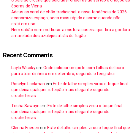
O xale de crochê que saiu das rendeiras do sertão e chegou às
óperas de Viena
Adeus ao varal de chão tradicional: a nova tendência de 2026
economiza espaço, seca mais rápido e some quando não
está em uso
Nem sabão nem multiuso: a mistura caseira que tira a gordura
amarelada dos azulejos atrás do fogão
Recent Comments
Layla Wisoky
em
Onde colocar um pote com folhas de louro
para atrair dinheiro em setembro, segundo o feng shui
Roselyn Lockman
em
Este detalhe simples virou o toque final
que deixa qualquer refeição mais elegante segundo
crocheteiras
Trisha Sawayn
em
Este detalhe simples virou o toque final
que deixa qualquer refeição mais elegante segundo
crocheteiras
Glenna Friesen
em
Este detalhe simples virou o toque final que