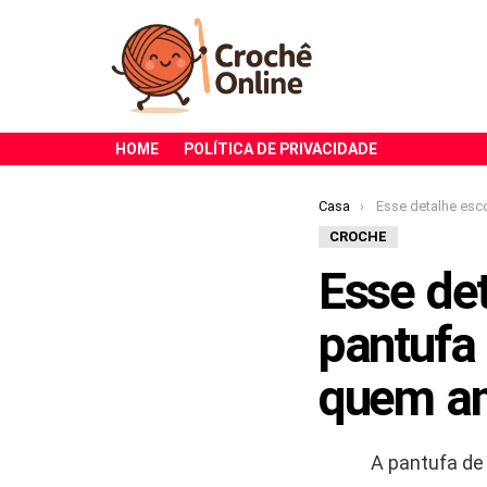
HOME
POLÍTICA DE PRIVACIDADE
Você está aqui:
Casa
Esse detalhe escondido dentro da pant
CROCHE
Esse de
pantufa
quem am
A pantufa d