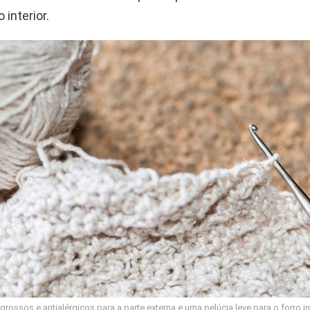
 interior.
s grossos e antialérgicos para a parte externa e uma pelúcia leve para o forro i