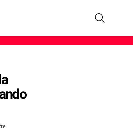
PROCURAR
da
tando
tre