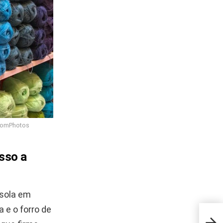
 TomPhotos
sso a
 sola em
 e o forro de
Seu 