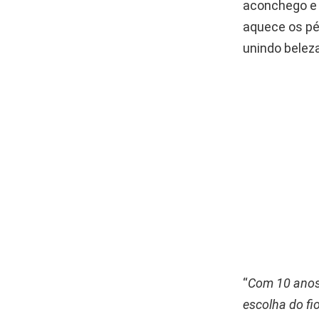
aconchego e 
aquece os pés
unindo beleza
“
Com 10 anos 
escolha do fi