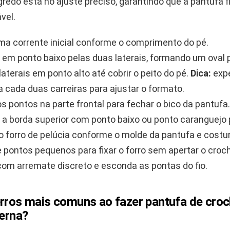
gredo está no ajuste preciso, garantindo que a pantufa f
vel.
a corrente inicial conforme o comprimento do pé.
 em ponto baixo pelas duas laterais, formando um oval p
laterais em ponto alto até cobrir o peito do pé.
Dica:
expe
a cada duas carreiras para ajustar o formato.
s pontos na parte frontal para fechar o bico da pantufa.
 a borda superior com ponto baixo ou ponto caranguejo p
o forro de pelúcia conforme o molde da pantufa e costur
 pontos pequenos para fixar o forro sem apertar o croc
 com arremate discreto e esconda as pontas do fio.
erros mais comuns ao fazer pantufa de cro
terna?