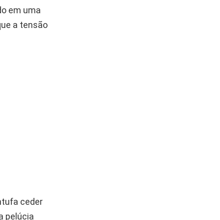
ndo em uma
que a tensão
ntufa ceder
a pelúcia