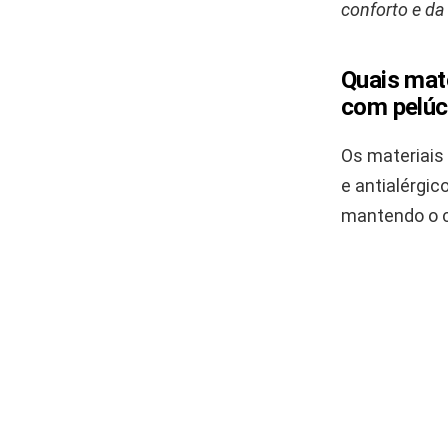
conforto e da
Quais mate
com pelúci
Os materiais 
e antialérgic
mantendo o c