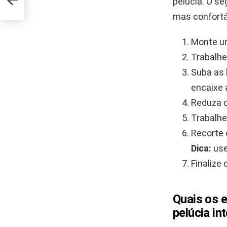
pelúcia. O se
mas confortá
Monte um
Trabalhe
Suba as 
encaixe 
Reduza o
Trabalhe
Recorte 
Dica:
use
Finalize
Quais os 
pelúcia in