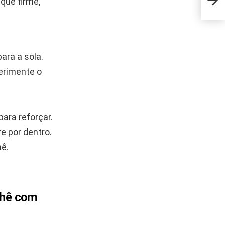
ique firme,
erro
ara a sola.
rimente o
ara reforçar.
e por dentro.
hê.
chê com