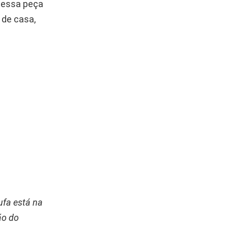
 essa peça
 de casa,
ufa está na
ão do