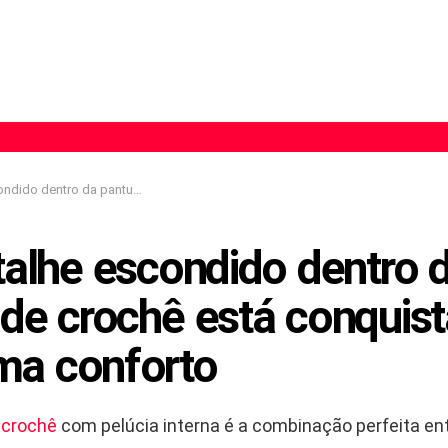
ufa de crochê está conquistando quem ama conforto
talhe escondido dentro 
 de crochê está conquis
a conforto
e
crochê
com pelúcia interna é a combinação perfeita en