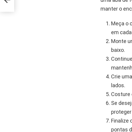
manter o enca
Meça o c
em cada 
Monte um
baixo.
Continue
mantenha
Crie uma
lados.
Costure 
Se desej
proteger
Finalize
pontas d