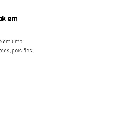
ook em
do em uma
mes, pois fios