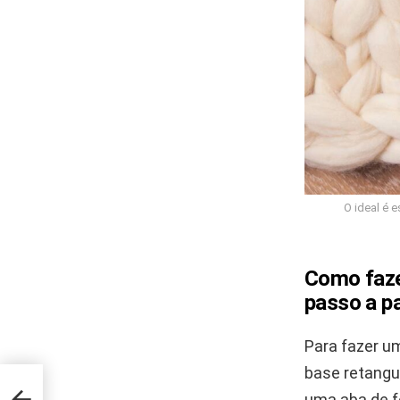
O ideal é e
Como faze
passo a p
Para fazer u
base retangul
vela
uma aba de f