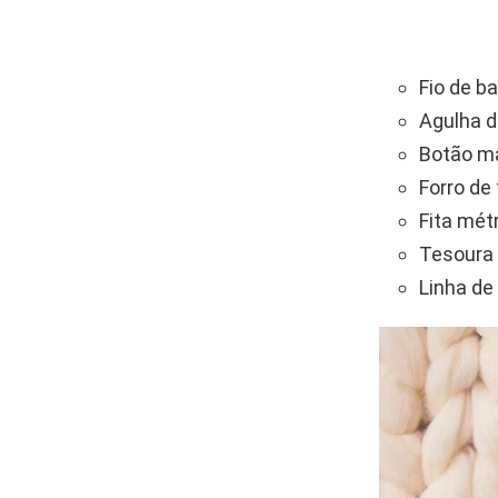
Fio de b
Agulha 
Botão m
Forro de 
Fita mét
Tesoura 
Linha de