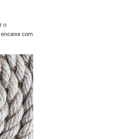
r o
o encaixe com