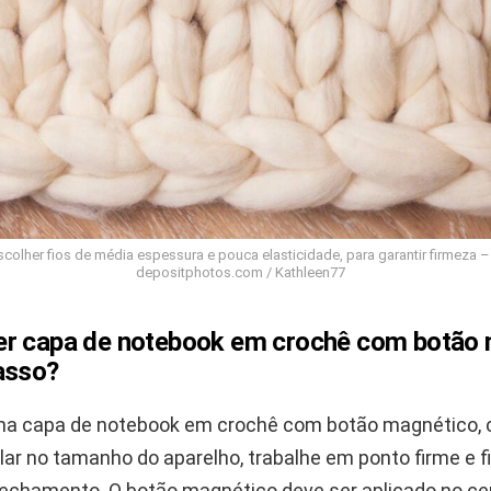
scolher fios de média espessura e pouca elasticidade, para garantir firmeza –
depositphotos.com / Kathleen77
r capa de notebook em crochê com botão
asso?
ma capa de notebook em crochê com botão magnético,
ar no tamanho do aparelho, trabalhe em ponto firme e f
echamento. O botão magnético deve ser aplicado no ce