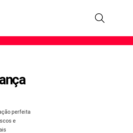
PROCURAR
rança
ção perfeita
iscos e
ais