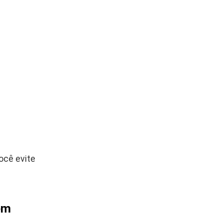
ocê evite
em