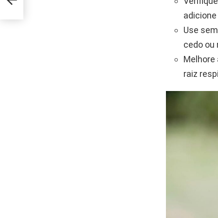
Verifiqu
adicione
Use semp
cedo ou 
Melhore 
raiz res