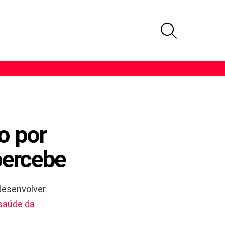
PROCURAR
o por
percebe
 desenvolver
saúde da