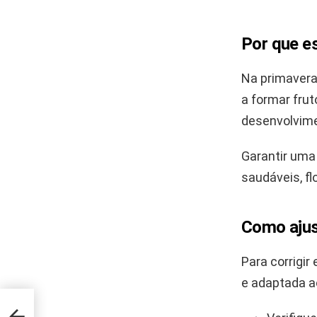
Por que es
Na primavera,
a formar fru
desenvolvim
Garantir uma
saudáveis, f
Como ajust
Para corrigi
e adaptada a
ntufa
ama