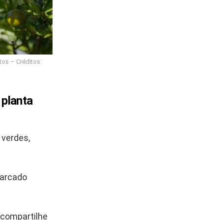
tos – Créditos:
 planta
 verdes,
harcado
 compartilhe