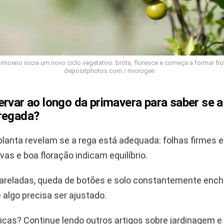
limoeiro inicia um novo ciclo vegetativo: brota, floresce e começa a formar fru
depositphotos.com / microgen
rvar ao longo da primavera para saber se a
regada?
planta revelam se a rega está adequada: folhas firmes e
as e boa floração indicam equilíbrio.
areladas, queda de botões e solo constantemente enc
algo precisa ser ajustado.
icas? Continue lendo outros artigos sobre jardinagem e