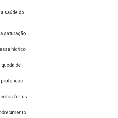
 a saúde do
ca saturação
esse hídrico
e queda de
s profundas
entos fortes
podrecimento