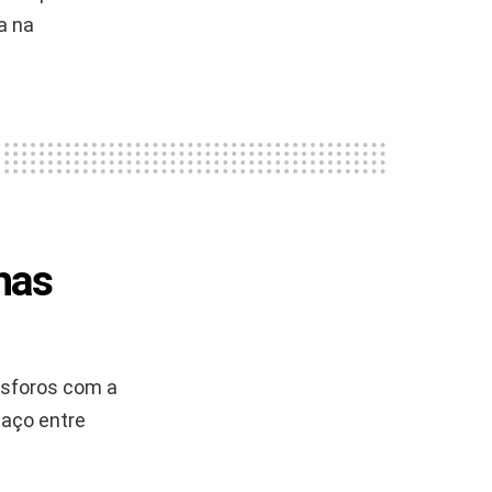
a na
has
ósforos com a
paço entre