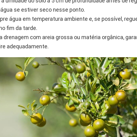
e a umidade do solo a 5 cm de profundidade antes de reg
 água se estiver seco nesse ponto.
re água em temperatura ambiente e, se possível, reg
no fim da tarde.
a drenagem com areia grossa ou matéria orgânica, gara
pire adequadamente.