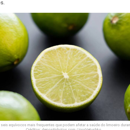
es.
s seis equívocos mais frequentes que podem afetar a saúde do limoeiro duran
Créditos: depositphotos.com / IgorVetushko