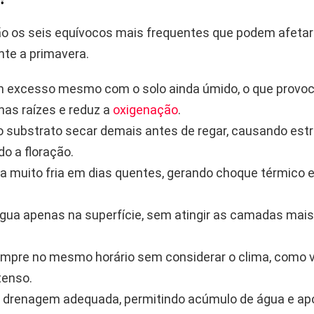
tão os seis equívocos mais frequentes que podem afetar
nte a primavera.
 excesso mesmo com o solo ainda úmido, o que provo
nas raízes e reduz a
oxigenação
.
o substrato secar demais antes de regar, causando estr
do a floração.
a muito fria em dias quentes, gerando choque térmico 
água apenas na superfície, sem atingir as camadas mai
mpre no mesmo horário sem considerar o clima, como v
tenso.
a drenagem adequada, permitindo acúmulo de água e a