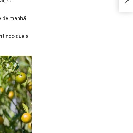
ar, só
dese
ue de manhã
ntindo que a