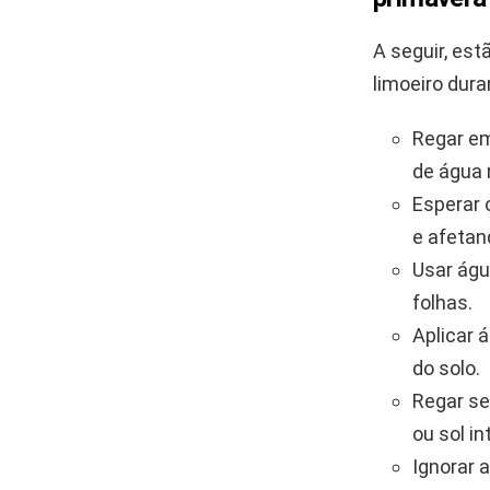
A seguir, es
limoeiro dura
Regar em
de água 
Esperar 
e afetan
Usar águ
folhas.
Aplicar 
do solo.
Regar se
ou sol in
Ignorar 