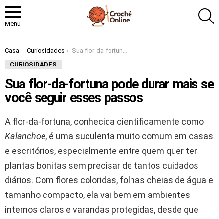
P
Menu
Você está aqui:
Casa
Curiosidades
Sua flor-da-fortuna pode durar mais se você seguir esses passos
CURIOSIDADES
Sua flor-da-fortuna pode durar mais se
você seguir esses passos
A flor-da-fortuna, conhecida cientificamente como
Kalanchoe
, é uma suculenta muito comum em casas
e escritórios, especialmente entre quem quer ter
plantas bonitas sem precisar de tantos cuidados
diários. Com flores coloridas, folhas cheias de água e
tamanho compacto, ela vai bem em ambientes
internos claros e varandas protegidas, desde que