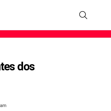
PROCURAR
tes dos
lham