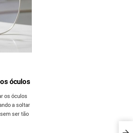
dos óculos
r os óculos
ndo a soltar
 sem ser tão
Apre
corr