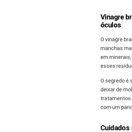
Vinagre br
óculos
O vinagre br
manchas mais
em minerais,
esses resíduo
O segredo é 
deixar de mol
tratamentos.
com um pano 
Cuidados 