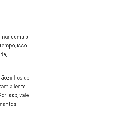
ximar demais
 tempo, isso
da,
grãozinhos de
xam a lente
r isso, vale
imentos