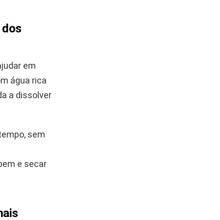
s dos
ajudar em
om água rica
a a dissolver
 tempo, sem
 bem e secar
mais