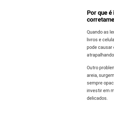
Por que é
corretame
Quando as le
livros e celu
pode causar 
atrapalhando 
Outro problem
areia, surge
sempre opaca
investir em 
delicados.