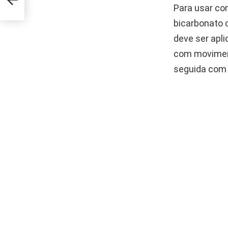
Para usar co
bicarbonato 
deve ser apl
com moviment
seguida com 