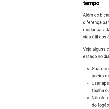
tempo
Além do bicar
diferença pa
mudanças, dá
vida útil do
Veja alguns 
estado no dia
Guardar 
poeira e 
Usar ape
toalha o
Não deix
do fogão