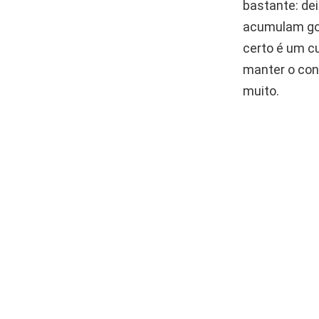
bastante: dei
acumulam gord
certo é um c
manter o conf
muito.