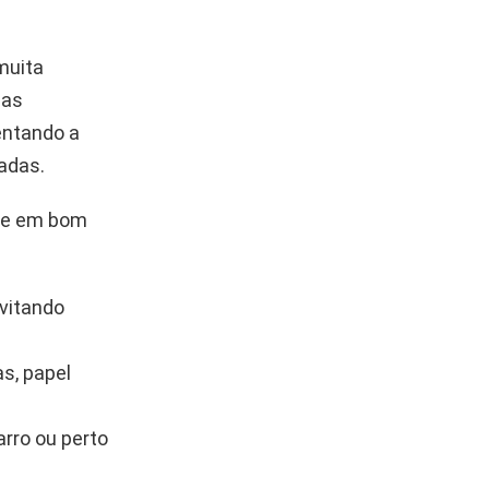
muita
nas
entando a
adas.
pre em bom
evitando
as, papel
arro ou perto