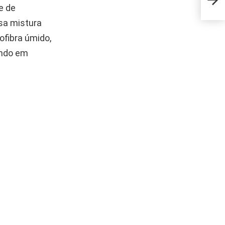
e de
cha
sa mistura
ofibra úmido,
ando em