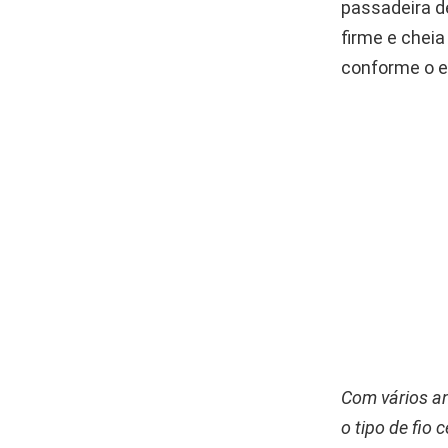
passadeira d
firme e cheia
conforme o 
Com vários an
o tipo de fio