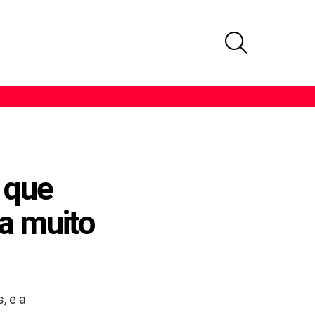
PROCURAR
 que
da muito
, e a