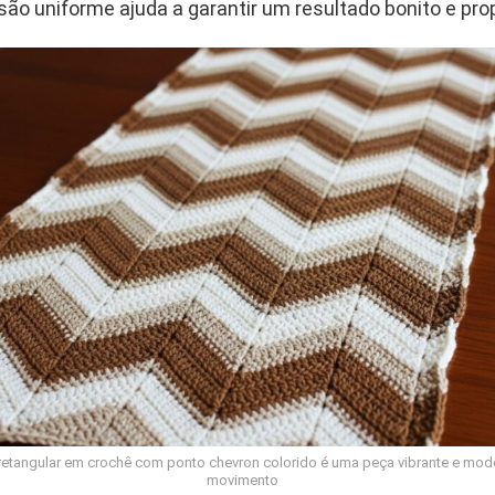
ão uniforme ajuda a garantir um resultado bonito e prop
retangular em crochê com ponto chevron colorido é uma peça vibrante e mode
movimento