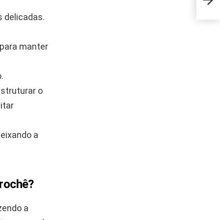
cant
s delicadas.
a para manter
.
struturar o
itar
deixando a
crochê?
zendo a