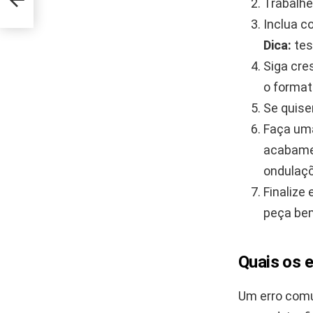
Trabalhe 
Inclua c
Dica:
tes
Siga cre
o format
Se quiser
Faça uma
acabame
ondulaç
Finalize
peça bem
Quais os 
Um erro comu