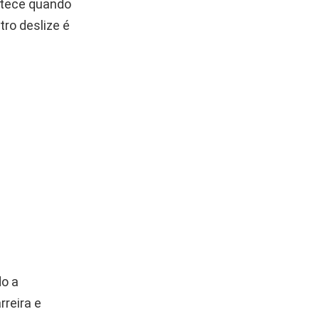
ntece quando
ro deslize é
do a
rreira e