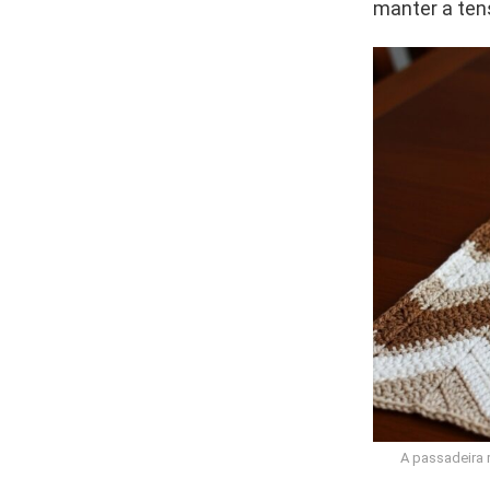
manter a tens
A passadeira 