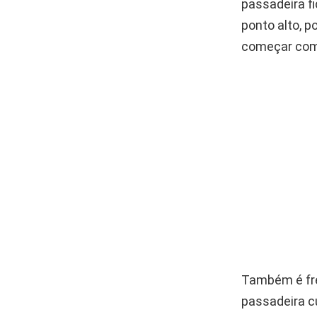
passadeira f
ponto alto, 
começar com 
Também é fre
passadeira c