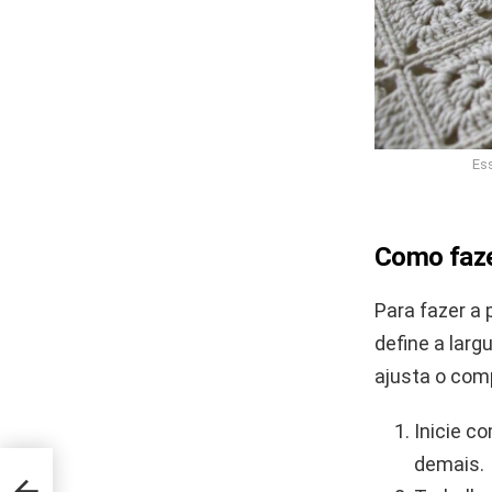
Es
Como faze
Para fazer a
define a larg
ajusta o com
Inicie c
demais.
os
entes