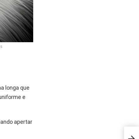
is
ha longa que
 uniforme e
tando apertar
A gi