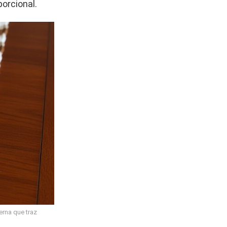
orcional.
rna que traz