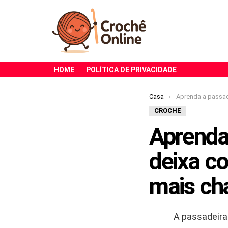
HOME
POLÍTICA DE PRIVACIDADE
Você está aqui:
Casa
Aprenda a passadeira de crochê que dei
CROCHE
Aprenda
deixa co
mais ch
A passadeira