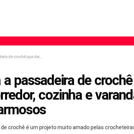
xa corredor, cozinha e varanda muito mais charmosos
 a passadeira de crochê
rredor, cozinha e varan
armosos
 de crochê é um projeto muito amado pelas crocheteiras