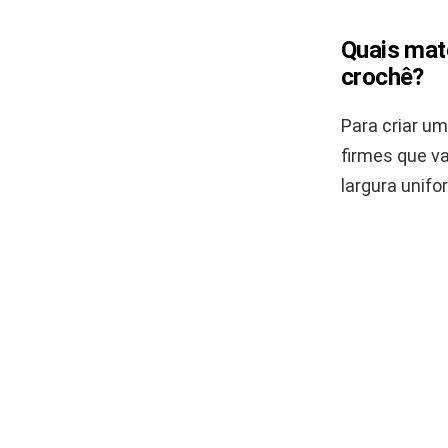
Quais mate
crochê?
Para criar um
firmes que va
largura unif