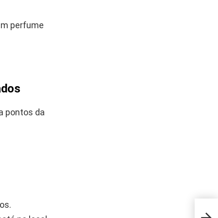
 um perfume
ados
ha pontos da
os.
Esse