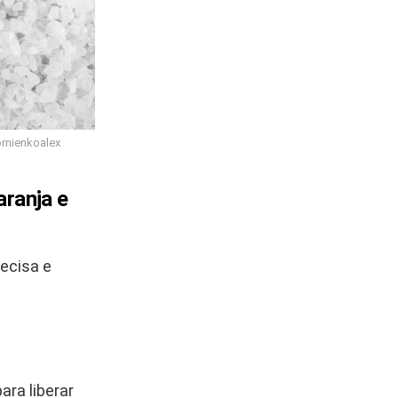
ornienkoalex
aranja e
recisa e
ra liberar