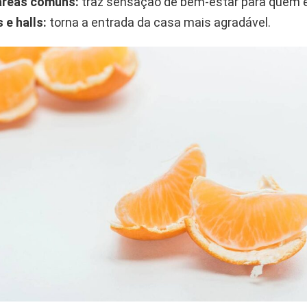
áreas comuns:
traz sensação de bem-estar para quem es
 e halls:
torna a entrada da casa mais agradável.