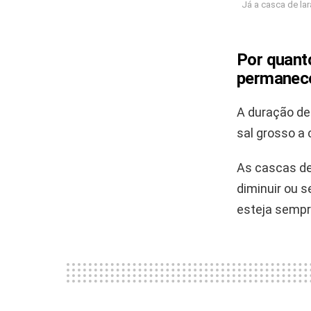
Já a casca de lar
Por quanto
permanece
A duração de
sal grosso a 
As cascas de
diminuir ou s
esteja sempr