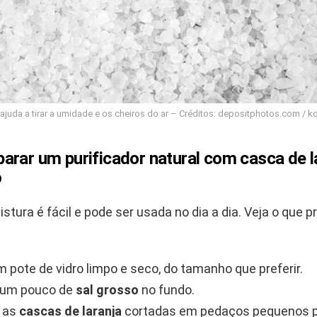
ajuda a tirar a umidade e os cheiros do ar – Créditos: depositphotos.com / k
arar um purificador natural com casca de l
o
stura é fácil e pode ser usada no dia a dia. Veja o que p
 pote de vidro limpo e seco, do tamanho que preferir.
 um pouco de
sal grosso
no fundo.
e as
cascas de laranja
cortadas em pedaços pequenos pa