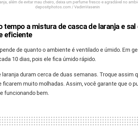
anja, além de evitar mau cheiro, deixa um perfume fresco e agradável no ambi
depositphotos.com / VadimVasenin
 tempo a mistura de casca de laranja e sal
 eficiente
pende de quanto o ambiente é ventilado e úmido. Em ger
cada 10 dias, pois ele fica úmido rápido.
 laranja duram cerca de duas semanas. Troque assim 
e ficarem muito molhadas. Assim, você garante que o pu
e funcionando bem.