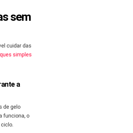
das sem
el cuidar das
uques simples
rante a
s de gelo
 funciona, o
ciclo.