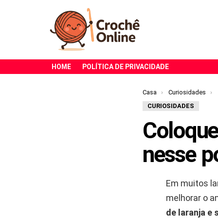
HOME
POLÍTICA DE PRIVACIDADE
Você está aqui:
Casa
Curiosidades
CURIOSIDADES
Coloque 
nesse po
Em muitos lar
melhorar o a
de laranja e 