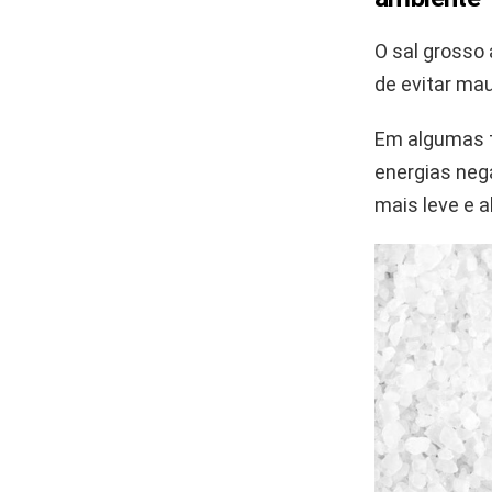
O sal grosso 
de evitar ma
Em algumas 
energias neg
mais leve e a