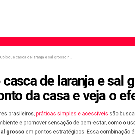
Coloque casca de laranja e sal grosso nesse ponto da casa e veja o efeito
casca de laranja e sal 
nto da casa e veja o efe
es brasileiros,
práticas simples e acessíveis
são busca
mbiente e promover sensação de bem-estar, como o us
sal grosso
em pontos estratégicos. Essa combinação é