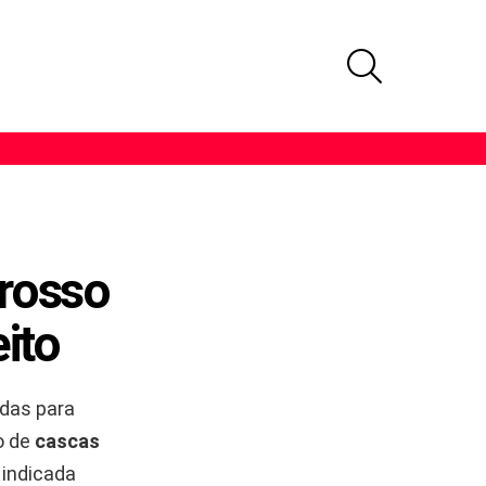
PROCURAR
grosso
ito
das para
o de
cascas
 indicada