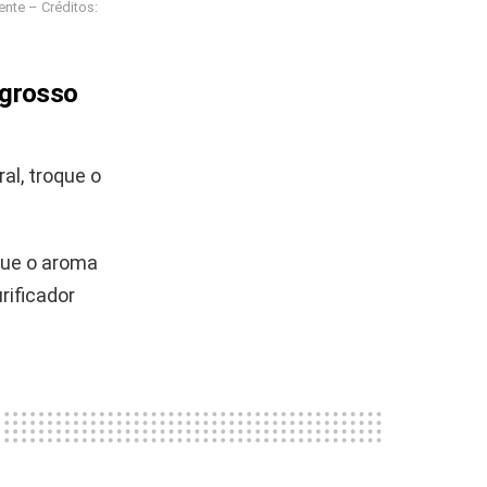
ente – Créditos:
 grosso
al, troque o
que o aroma
rificador