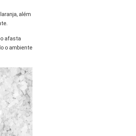
 laranja, além
nte.
so afasta
do o ambiente