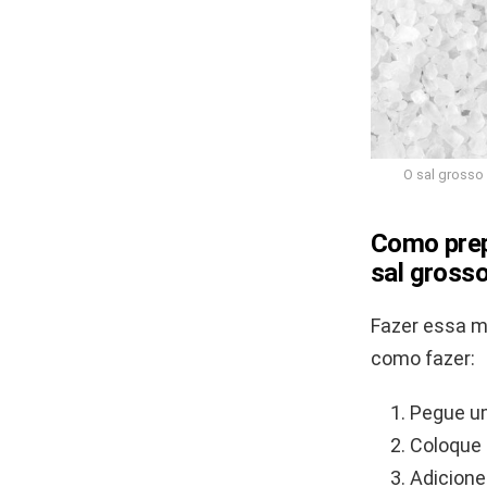
O sal grosso 
Como prep
sal gross
Fazer essa mi
como fazer:
Pegue um
Coloque
Adicion