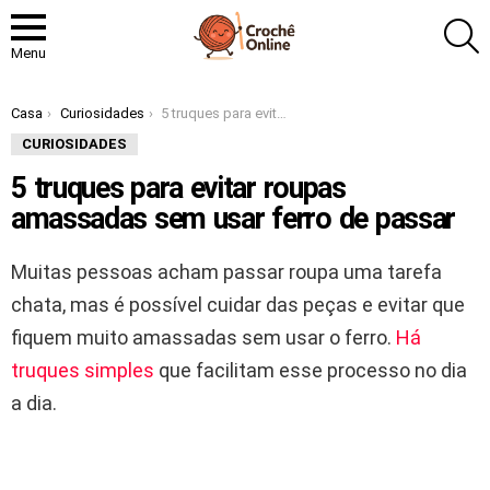
P
Menu
Você está aqui:
Casa
Curiosidades
5 truques para evitar roupas amassadas sem usar ferro de passar
CURIOSIDADES
5 truques para evitar roupas
amassadas sem usar ferro de passar
Muitas pessoas acham passar roupa uma tarefa
chata, mas é possível cuidar das peças e evitar que
fiquem muito amassadas sem usar o ferro.
Há
truques simples
que facilitam esse processo no dia
a dia.