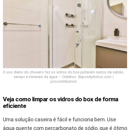
O uso diário do chuveiro faz os vidros do box juntarem restos de sabão,
xampu e minerais da água – Créditos: depositphotos.com /
procontributors
Veja como limpar os vidros do box de forma
eficiente
Uma solução caseira é fácil e funciona bem. Use
água quente com percarbonato de sódio, que é ótimo