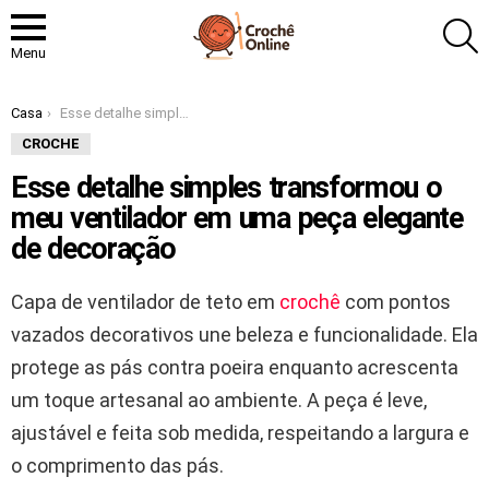
P
Menu
Você está aqui:
Casa
Esse detalhe simples transformou o meu ventilador em uma peça elegante de decoração
CROCHE
Esse detalhe simples transformou o
meu ventilador em uma peça elegante
de decoração
Capa de ventilador de teto em
crochê
com pontos
vazados decorativos une beleza e funcionalidade. Ela
protege as pás contra poeira enquanto acrescenta
um toque artesanal ao ambiente. A peça é leve,
ajustável e feita sob medida, respeitando a largura e
o comprimento das pás.