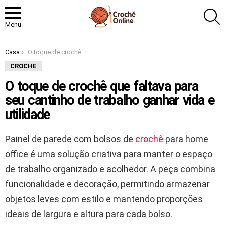
P
Menu
Você está aqui:
Casa
O toque de crochê que faltava para seu cantinho de trabalho ganhar vida e utilidade
CROCHE
O toque de crochê que faltava para
seu cantinho de trabalho ganhar vida e
utilidade
Painel de parede com bolsos de
crochê
para home
office é uma solução criativa para manter o espaço
de trabalho organizado e acolhedor. A peça combina
funcionalidade e decoração, permitindo armazenar
objetos leves com estilo e mantendo proporções
ideais de largura e altura para cada bolso.