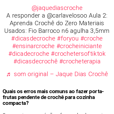
@jaquediascroche
A responder a @carlavelosoo Aula 2:
Aprenda Crochê do Zero Materiais
Usados: Fio Barroco n6 agulha 3,5mm
#dicasdecroche
#foryou
#croche
#ensinarcroche
#crocheiniciante
#dicadecroche
#crochetersoftiktok
#dicasdecrochê
#crocheterapia
♬ som original – Jaque Dias Crochê
Quais os erros mais comuns ao fazer porta-
frutas pendente de crochê para cozinha
compacta?