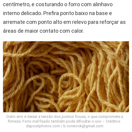
centímetro, e costurando o forro com alinhavo
interno delicado. Prefira ponto baixo na base e
arremate com ponto alto em relevo para reforçar as
áreas de maior contato com calor.
Outro erro é deixar a tensão dos pontos frouxa, o que compromete a
firmeza. Forro mal fixado também pode dificultar o uso – Créditos:
depositphotos.com / b.corerock@gmail.com