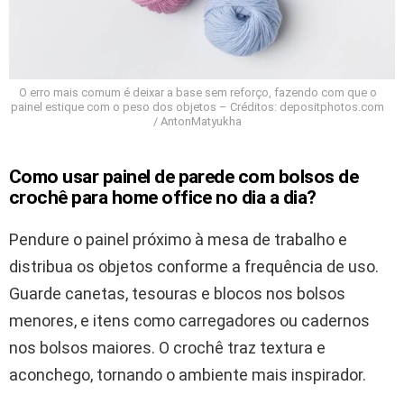
O erro mais comum é deixar a base sem reforço, fazendo com que o
painel estique com o peso dos objetos – Créditos: depositphotos.com
/ AntonMatyukha
Como usar painel de parede com bolsos de
crochê para home office no dia a dia?
Pendure o painel próximo à mesa de trabalho e
distribua os objetos conforme a frequência de uso.
Guarde canetas, tesouras e blocos nos bolsos
menores, e itens como carregadores ou cadernos
nos bolsos maiores. O crochê traz textura e
aconchego, tornando o ambiente mais inspirador.