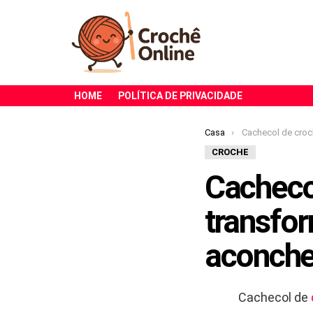
HOME
POLÍTICA DE PRIVACIDADE
Você está aqui:
Casa
Cachecol de crochê com franjas tran
CROCHE
Cacheco
transfo
aconche
Cachecol de