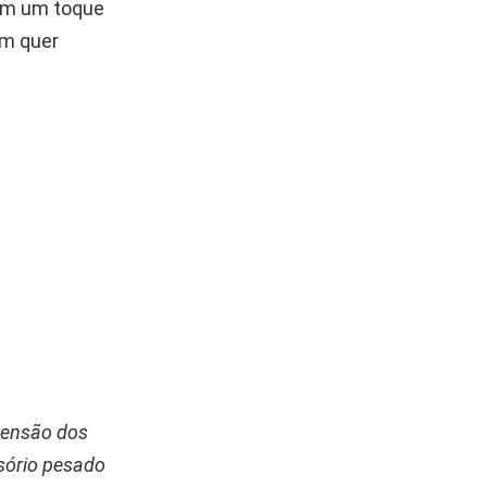
com um toque
em quer
tensão dos
ssório pesado