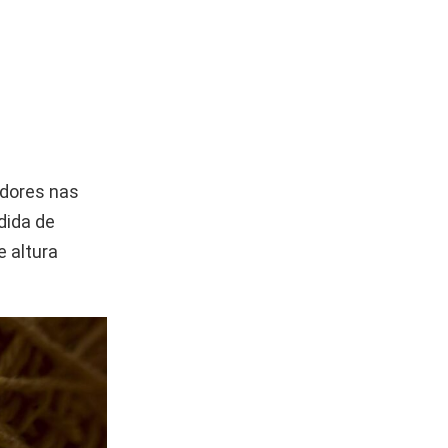
adores nas
dida de
e altura