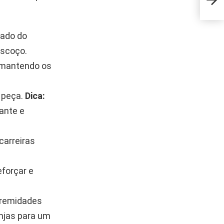
para
ado do
escoço.
, mantendo os
à peça.
Dica:
ante e
carreiras
eforçar e
xtremidades
njas para um