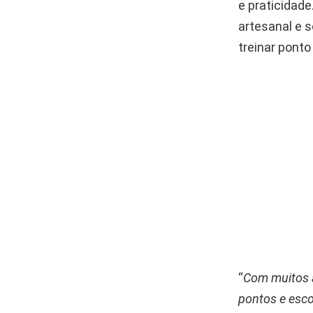
e praticidade
artesanal e 
treinar ponto
“
Com muitos a
pontos e esco