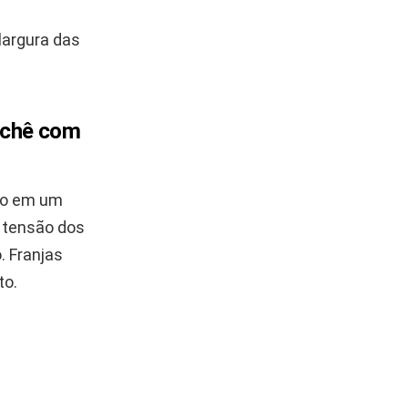
largura das
ochê com
do em um
a tensão dos
. Franjas
to.