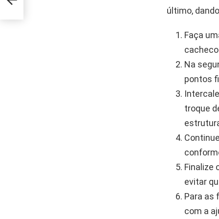
último, dand
Faça um
cachecol
Na segun
pontos f
Intercal
troque d
estrutur
Continue
conforme
Finalize
evitar qu
Para as 
com a aj