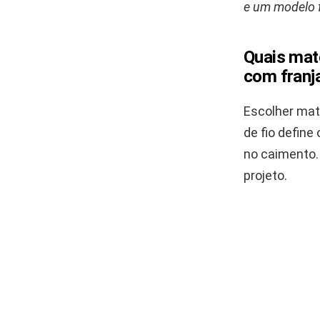
e um modelo f
Quais mat
com franj
Escolher mat
de fio define
no caimento. 
projeto.