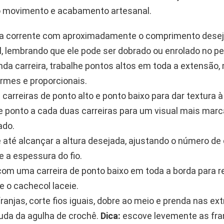
o movimento e acabamento artesanal.
a corrente com aproximadamente o comprimento desej
, lembrando que ele pode ser dobrado ou enrolado no p
da carreira, trabalhe pontos altos em toda a extensão
irmes e proporcionais.
e carreiras de ponto alto e ponto baixo para dar textura 
e ponto a cada duas carreiras para um visual mais marc
ado.
 até alcançar a altura desejada, ajustando o número de 
 a espessura do fio.
 com uma carreira de ponto baixo em toda a borda para r
e o cachecol laceie.
franjas, corte fios iguais, dobre ao meio e prenda nas e
uda da agulha de crochê.
Dica:
escove levemente as fra