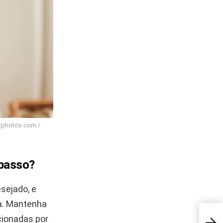
itphotos.com /
 passo?
sejado, e
ra. Mantenha
A so
cionadas por