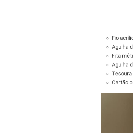
Fio acríl
Agulha d
Fita mét
Agulha d
Tesoura 
Cartão o