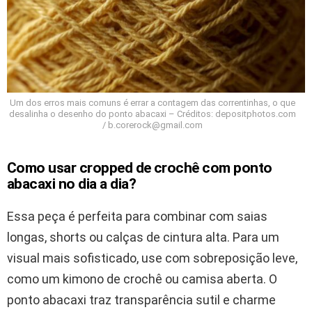
Um dos erros mais comuns é errar a contagem das correntinhas, o que
desalinha o desenho do ponto abacaxi – Créditos: depositphotos.com
/ b.corerock@gmail.com
Como usar cropped de crochê com ponto
abacaxi no dia a dia?
Essa peça é perfeita para combinar com saias
longas, shorts ou calças de cintura alta. Para um
visual mais sofisticado, use com sobreposição leve,
como um kimono de crochê ou camisa aberta. O
ponto abacaxi traz transparência sutil e charme