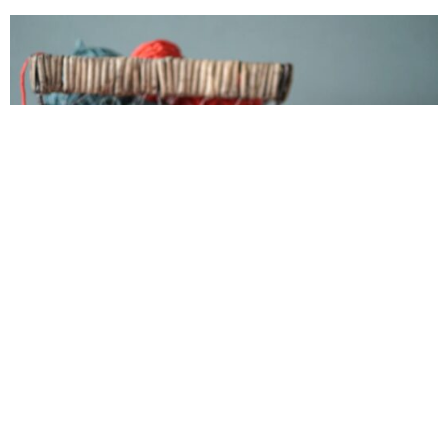
Para uma bolsa com boa estrutura, priorize fios firmes, agulha
compatível em mm e reforços discretos – Créditos: depositphotos.com
/ milanawork@mail.ru
Como fazer bolsa de crochê redonda passo a
passo?
Faça dois círculos em crochê com aumentos