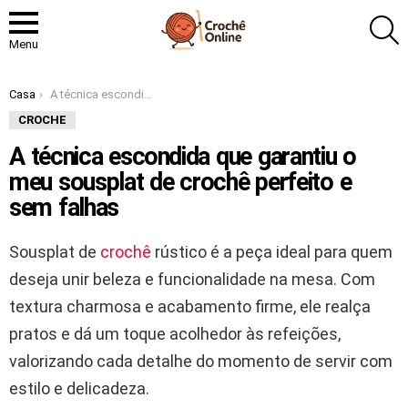
P
Menu
Você está aqui:
Casa
A técnica escondida que garantiu o meu sousplat de crochê perfeito e sem falhas
CROCHE
A técnica escondida que garantiu o
meu sousplat de crochê perfeito e
sem falhas
Sousplat de
crochê
rústico é a peça ideal para quem
deseja unir beleza e funcionalidade na mesa. Com
textura charmosa e acabamento firme, ele realça
pratos e dá um toque acolhedor às refeições,
valorizando cada detalhe do momento de servir com
estilo e delicadeza.