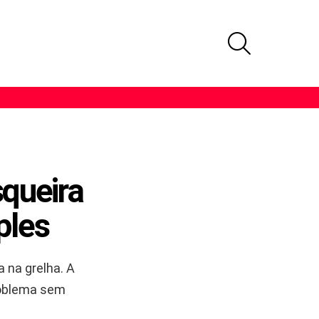
PROCURAR
queira
ples
 na grelha. A
roblema sem