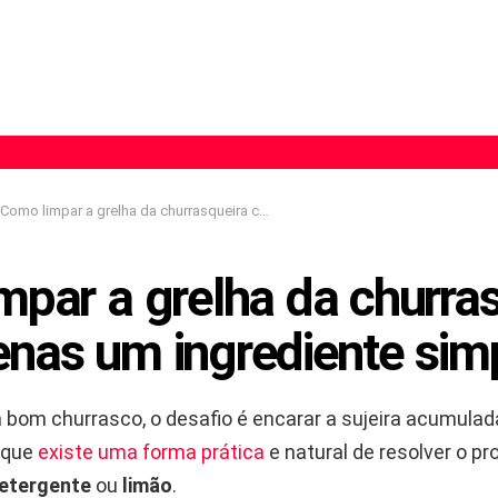
Como limpar a grelha da churrasqueira com apenas um ingrediente simples
mpar a grelha da churras
nas um ingrediente sim
 bom churrasco, o desafio é encarar a sujeira acumulada
é que
existe uma forma prática
e natural de resolver o p
etergente
ou
limão
.