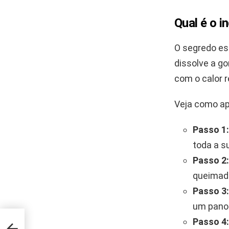
Qual é o i
O segredo es
dissolve a go
com o calor r
Veja como apl
Passo 1:
toda a su
Passo 2:
queimad
Passo 3:
um pano
Passo 4:
zendo