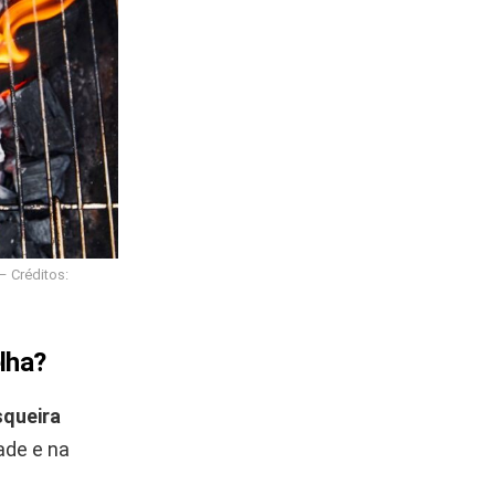
– Créditos:
lha?
squeira
ade e na