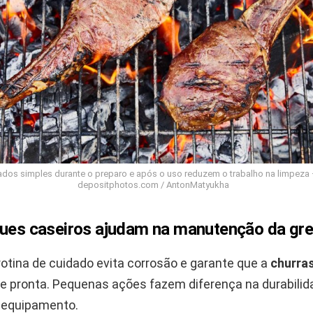
ados simples durante o preparo e após o uso reduzem o trabalho na limpeza 
depositphotos.com / AntonMatyukha
ques caseiros ajudam na manutenção da gre
otina de cuidado evita corrosão e garante que a
churra
e pronta. Pequenas ações fazem diferença na durabilid
 equipamento.