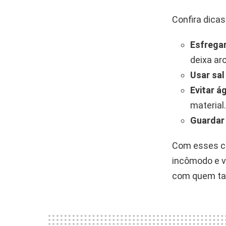
Confira dica
Esfregar
deixa ar
Usar sal
Evitar á
material.
Guardar
Com esses cu
incômodo e vi
com quem tam