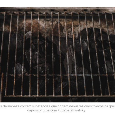
s de limpeza contêm substâncias que podem deixar resíduos tóxicos na grelh
depositphotos.com / EdZbarzhyvetsky