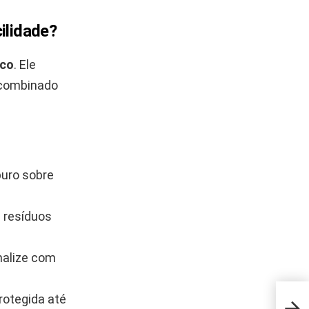
cilidade?
nco
. Ele
 combinado
puro sobre
s resíduos
nalize com
rotegida até
O qu