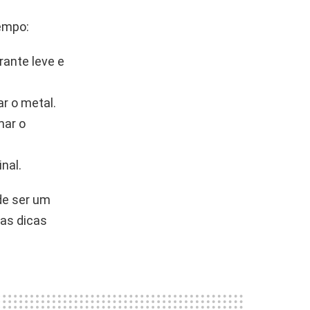
tempo:
rante leve e
ar o metal.
mar o
inal.
de ser um
sas dicas