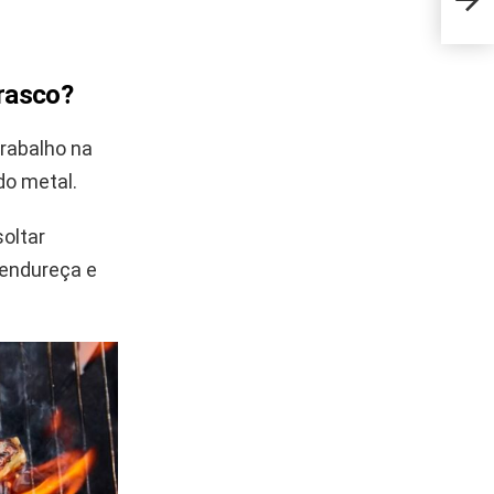
deso
rrasco?
rabalho na
do metal.
soltar
 endureça e