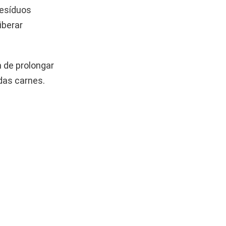
resíduos
iberar
 de prolongar
das carnes.