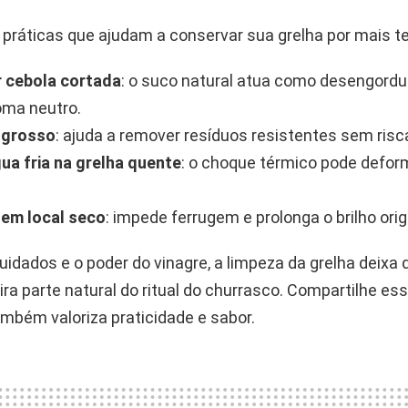
s práticas que ajudam a conservar sua grelha por mais 
 cebola cortada
: o suco natural atua como desengordu
oma neutro.
 grosso
: ajuda a remover resíduos resistentes sem risc
gua fria na grelha quente
: o choque térmico pode defor
 em local seco
: impede ferrugem e prolonga o brilho orig
idados e o poder do vinagre, a limpeza da grelha deixa 
ra parte natural do ritual do churrasco. Compartilhe es
bém valoriza praticidade e sabor.