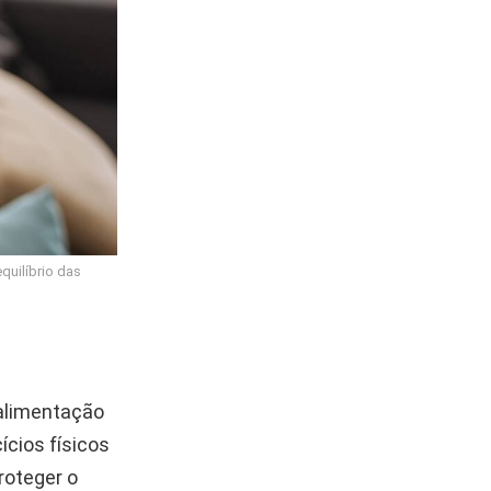
quilíbrio das
 alimentação
ícios físicos
roteger o