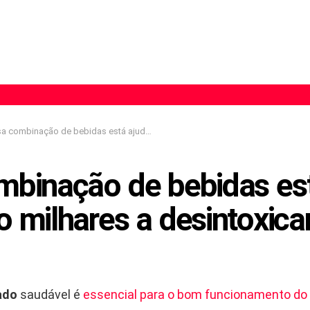
ombinação de bebidas está ajudando milhares a desintoxicar o fígado
mbinação de bebidas es
 milhares a desintoxica
ado
saudável é
essencial para o bom funcionamento do