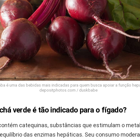
aba é uma das bebidas mais indicadas para quem busca apoiar a função hepát
depositphotos.com / duskbabe
chá verde é tão indicado para o fígado?
ontém catequinas, substâncias que estimulam o meta
equilíbrio das enzimas hepáticas. Seu consumo moder