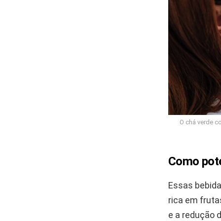
O chá verde c
Como pote
Essas bebida
rica em fruta
e a redução 