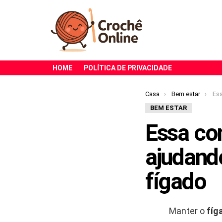
HOME
POLÍTICA DE PRIVACIDADE
Você está aqui:
Casa
Bem estar
Essa c
BEM ESTAR
Essa co
ajudando
fígado
Manter o
fíg