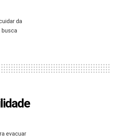
cuidar da
m busca
lidade
ara evacuar