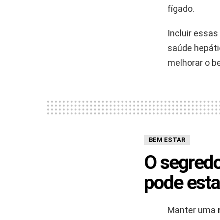
fígado.
Incluir essas
saúde hepát
melhorar o b
BEM ESTAR
O segredo
pode esta
Manter uma