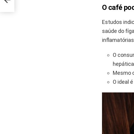
O café pod
Estudos indi
saúde do fíg
inflamatórias
O consum
hepática
Mesmo o 
O ideal 