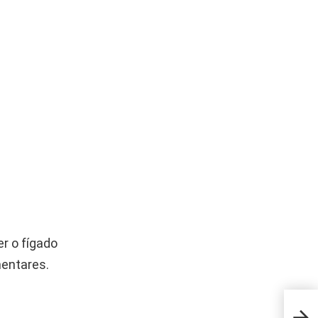
er o fígado
mentares.
A pe