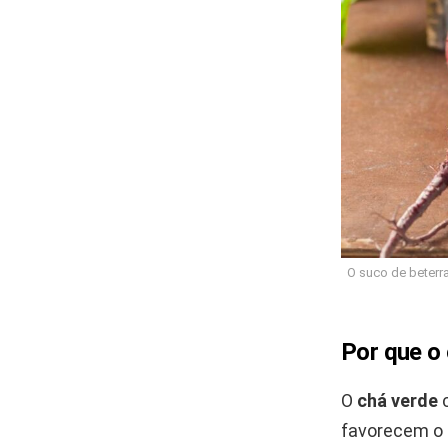
O suco de beterr
Por que o 
O
chá verde
c
favorecem o 