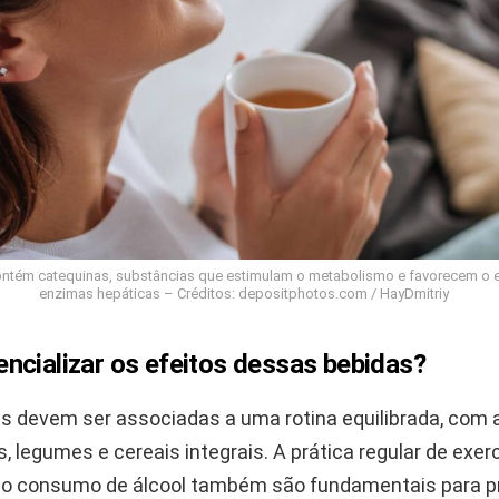
ontém catequinas, substâncias que estimulam o metabolismo e favorecem o e
enzimas hepáticas – Créditos: depositphotos.com / HayDmitriy
ncializar os efeitos dessas bebidas?
s devem ser associadas a uma rotina equilibrada, com
s, legumes e cereais integrais. A prática regular de exerc
do consumo de álcool também são fundamentais para p