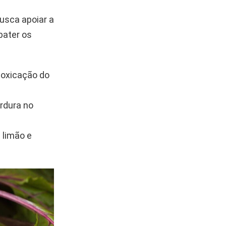
usca apoiar a
bater os
toxicação do
rdura no
 limão e