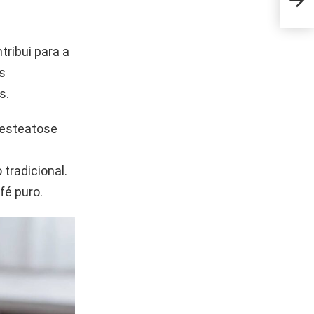
esti
ribui para a
s
s.
 esteatose
tradicional.
fé puro.