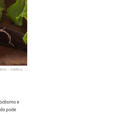
ica – Créditos:
bolismo e
ado pode