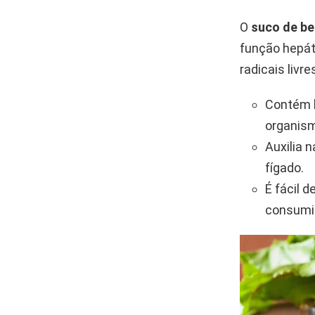
O
suco de be
função hepát
radicais livre
Contém b
organis
Auxilia 
fígado.
É fácil 
consumir