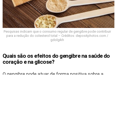
Pesquisas indicam que o consumo regular de gengibre pode contribuir
para a redução do colesterol total – Créditos: depositphotos.com /
gdolgikh
Quais são os efeitos do gengibre na saúde do
coração e na glicose?
O gengibre pode atuar de forma positiva sobre a
pressão arterial e a circulação. Ao promover o
relaxamento dos vasos sanguíneos, ele facilita o
fluxo de sangue e contribui para a redução da
pressão, o que favorece a saúde do coração.