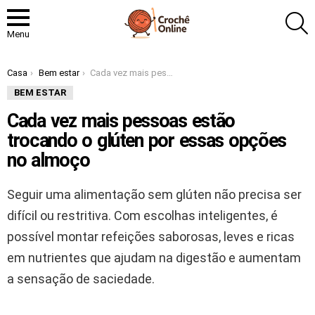
P
Menu
Você está aqui:
Casa
Bem estar
Cada vez mais pessoas estão trocando o glúten por essas opções no almoço
BEM ESTAR
Cada vez mais pessoas estão
trocando o glúten por essas opções
no almoço
Seguir uma alimentação sem glúten não precisa ser
difícil ou restritiva. Com escolhas inteligentes, é
possível montar refeições saborosas, leves e ricas
em nutrientes que ajudam na digestão e aumentam
a sensação de saciedade.