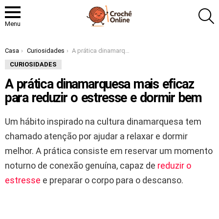
P
Menu
Você está aqui:
Casa
Curiosidades
A prática dinamarquesa mais eficaz para reduzir o estresse e dormir bem
CURIOSIDADES
A prática dinamarquesa mais eficaz
para reduzir o estresse e dormir bem
Um hábito inspirado na cultura dinamarquesa tem
chamado atenção por ajudar a relaxar e dormir
melhor. A prática consiste em reservar um momento
noturno de conexão genuína, capaz de
reduzir o
estresse
e preparar o corpo para o descanso.