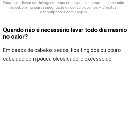
Estudos indicam que lavagens frequentes ajudam a controlar o acúmulo
de sebo e mantêm a integridade da cutícula dos fios – Créditos:
depositphotos.com / esp2k
Quando não é necessário lavar todo dia mesmo
no calor?
Em casos de cabelos secos, fios tingidos ou couro
cabeludo com pouca oleosidade, o excesso de
lavagem pode agravar o ressecamento.
Nessas situações, o ideal é usar shampoo suave e
lavar entre uma e três vezes por semana, conforme
a necessidade e a resposta dos fios.
Quais são os erros mais comuns ao lavar os
cabelos no verão?