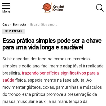
P
Menu
Você está aqui:
Casa
Bem estar
Essa prática simples pode ser a chave para uma vida longa e saudável
BEM ESTAR
Essa prática simples pode ser a chave
para uma vida longa e saudável
Subir escadas destaca-se como um exercício
simples e cotidiano, facilmente adaptável à realidade
brasileira,
trazendo benefícios significativos para a
saúde
física, especialmente na fase adulta. Ao
movimentar glúteos, coxas, panturrilhas e músculos
do tronco, esta prática promove a preservação da
massa muscular e auxilia na manutenção da