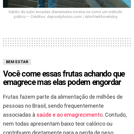
hábito de subir escadas diariamente mostra-se como um método
prático – Créditos: depositphotos.com / ArturVerkhovetskiy
BEM ESTAR
Você come essas frutas achando que
emagrece mas elas podem engordar
Frutas fazem parte da alimentação de milhões de
pessoas no Brasil, sendo frequentemente
associadas à
saúde e ao emagrecimento
. Contudo,
nem todas apresentam baixo teor calórico ou
contribuem diretamente para a perda de peso.