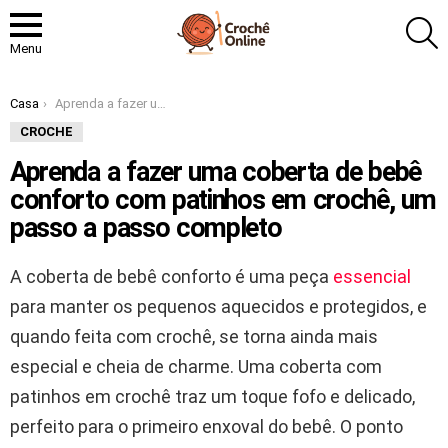
P
Menu
Você está aqui:
Casa
Aprenda a fazer uma coberta de bebê conforto com patinhos em crochê, um passo a passo completo
CROCHE
Aprenda a fazer uma coberta de bebê
conforto com patinhos em crochê, um
passo a passo completo
A coberta de bebê conforto é uma peça
essencial
para manter os pequenos aquecidos e protegidos, e
quando feita com crochê, se torna ainda mais
especial e cheia de charme. Uma coberta com
patinhos em crochê traz um toque fofo e delicado,
perfeito para o primeiro enxoval do bebê. O ponto