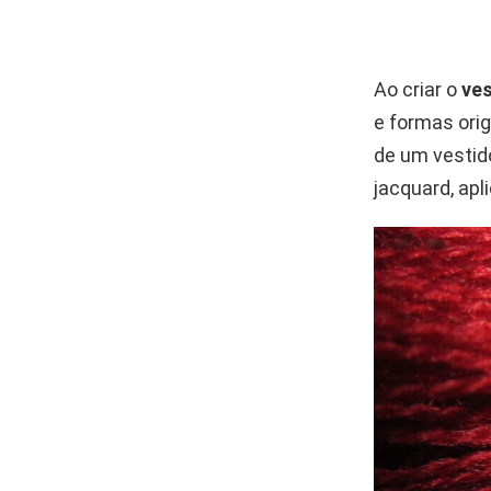
Ao criar o
ves
e formas orig
de um vestid
jacquard, ap