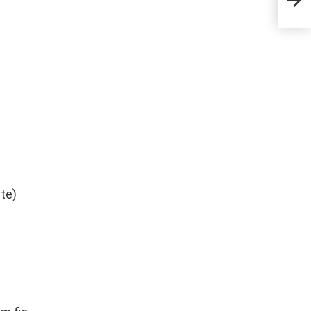
simp
te)