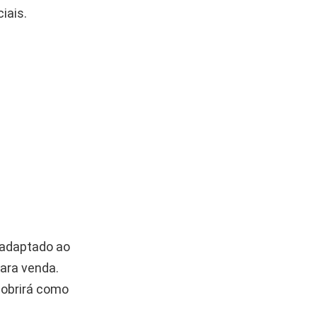
iais.
 adaptado ao
para venda.
cobrirá como