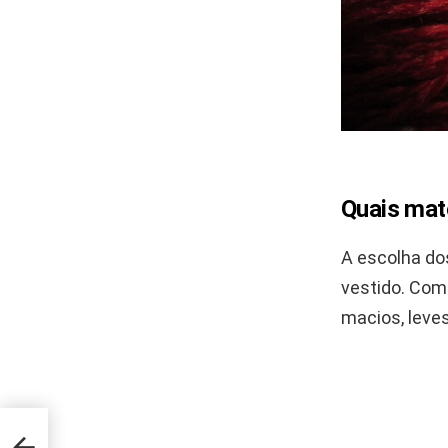
Quais mate
A escolha do
vestido. Como
macios, leves
ém
o