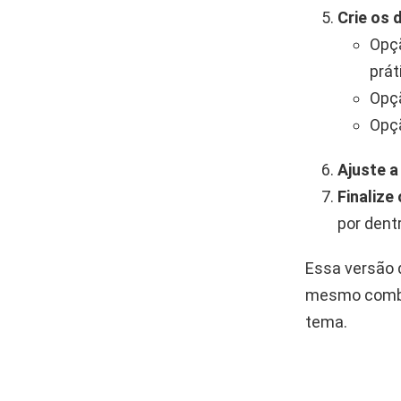
Crie os 
Opçã
prát
Opçã
Opçã
Ajuste a
Finaliz
por dent
Essa versão 
mesmo combi
tema.