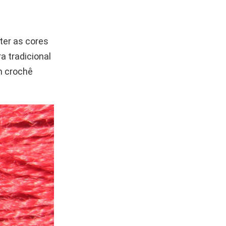
nter as cores
a tradicional
m crochê