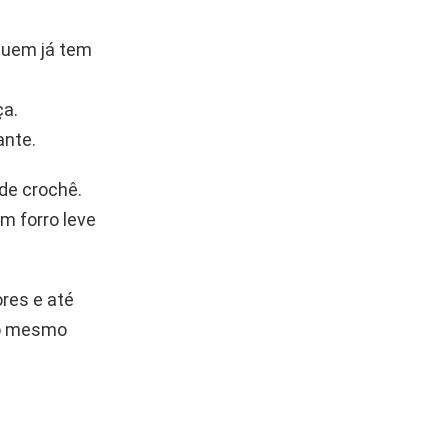
 quem já tem
ça.
ante.
 de crochê.
um forro leve
res e até
no mesmo