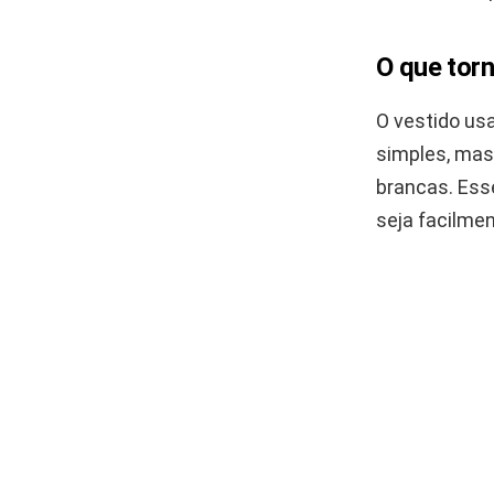
O que torn
O vestido usa
simples, mas
brancas. Ess
seja facilme