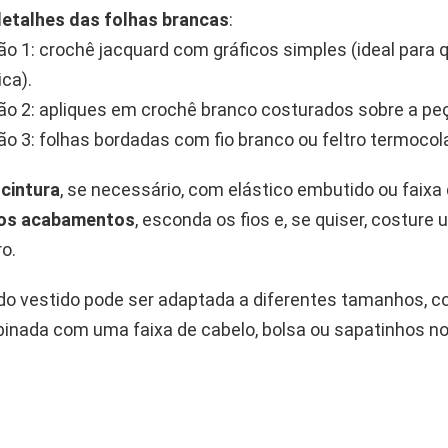
detalhes das folhas brancas
:
o 1: crochê jacquard com gráficos simples (ideal para
ica).
o 2: apliques em crochê branco costurados sobre a pe
o 3: folhas bordadas com fio branco ou feltro termocol
 cintura
, se necessário, com elástico embutido ou faixa
e os acabamentos
, esconda os fios e, se quiser, costure 
ro.
do vestido pode ser adaptada a diferentes tamanhos, co
nada com uma faixa de cabelo, bolsa ou sapatinhos 