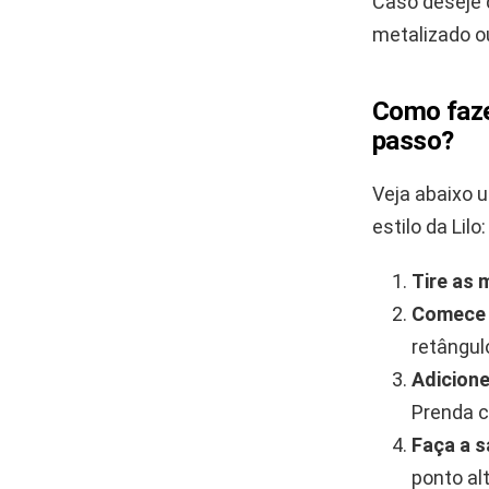
Caso deseje d
metalizado ou
Como fazer
passo?
Veja abaixo 
estilo da Lilo:
Tire as 
Comece 
retângul
Adicione
Prenda c
Faça a s
ponto al