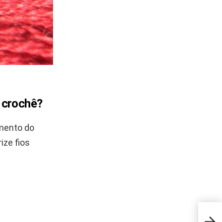
m crochê?
amento do
ize fios
Seu 