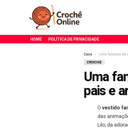
HOME
POLÍTICA DE PRIVACIDADE
Você está aqui:
Casa
Uma fantasia de crochê qu
CROCHE
Uma fan
pais e a
O
vestido fan
das animaçõe
Lilo, da ador