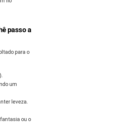
m fio
chê passo a
oltado para o
).
ando um
nter leveza.
fantasia ou o