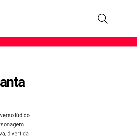
PROCURAR
anta
verso lúdico
ersonagem
a, divertida