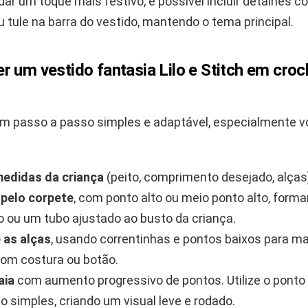
ar um toque mais festivo, é possível incluir detalhes co
 tule na barra do vestido, mantendo o tema principal.
 um vestido fantasia Lilo e Stitch em cro
um passo a passo simples e adaptável, especialmente v
medidas da criança
(peito, comprimento desejado, alças
pelo corpete
, com ponto alto ou meio ponto alto, form
o ou um tubo ajustado ao busto da criança.
 as alças
, usando correntinhas e pontos baixos para ma
om costura ou botão.
aia
com aumento progressivo de pontos. Utilize o ponto 
to simples, criando um visual leve e rodado.