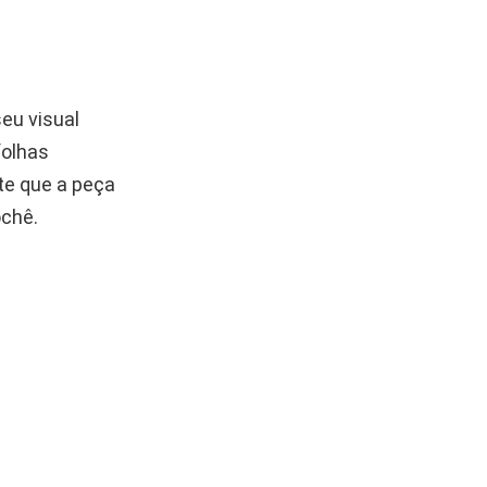
seu visual
folhas
te que a peça
chê.