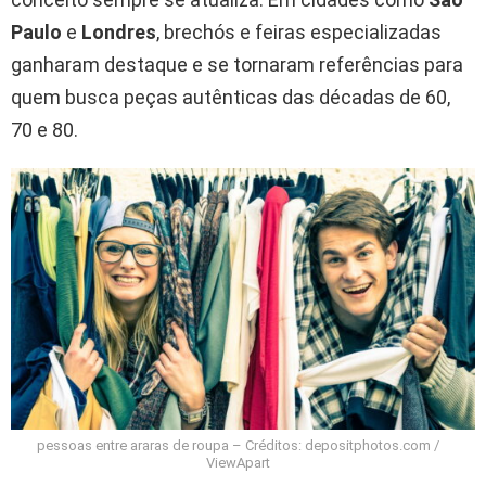
Paulo
e
Londres
, brechós e feiras especializadas
ganharam destaque e se tornaram referências para
quem busca peças autênticas das décadas de 60,
70 e 80.
pessoas entre araras de roupa – Créditos: depositphotos.com /
ViewApart