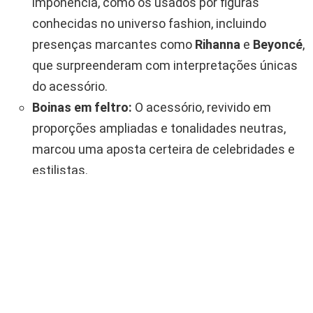
imponência, como os usados por figuras
conhecidas no universo fashion, incluindo
presenças marcantes como
Rihanna
e
Beyoncé
,
que surpreenderam com interpretações únicas
do acessório.
Boinas em feltro:
O acessório, revivido em
proporções ampliadas e tonalidades neutras,
marcou uma aposta certeira de celebridades e
estilistas.
Modelos esculturais:
Chapéus ousados e
artisticamente trabalhados, demonstrando
criatividade e inovação. Um exemplo em
destaque foi a irreverente criação apresentada
por
Pharrell Williams
, que chamou atenção da
mídia especializada.