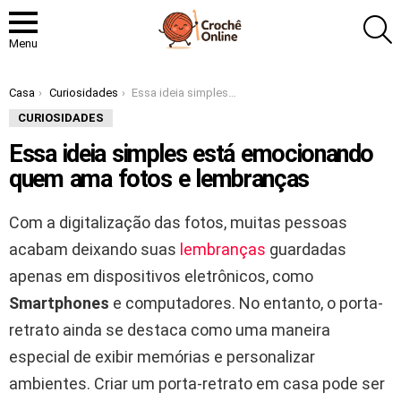
P
Menu
Você está aqui:
Casa
Curiosidades
Essa ideia simples está emocionando quem ama fotos e lembranças
CURIOSIDADES
Essa ideia simples está emocionando
quem ama fotos e lembranças
Com a digitalização das fotos, muitas pessoas
acabam deixando suas
lembranças
guardadas
apenas em dispositivos eletrônicos, como
Smartphones
e computadores. No entanto, o porta-
retrato ainda se destaca como uma maneira
especial de exibir memórias e personalizar
ambientes. Criar um porta-retrato em casa pode ser