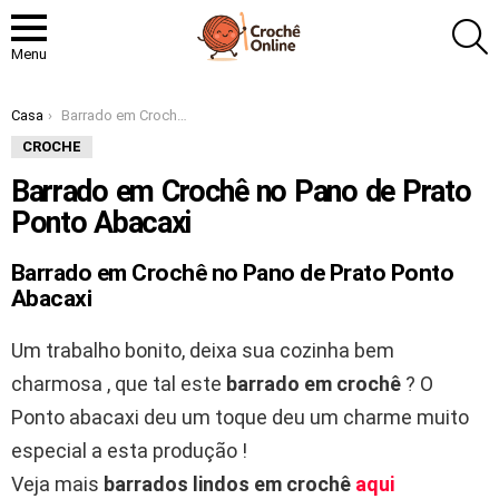
P
Menu
Você está aqui:
Casa
Barrado em Crochê no Pano de Prato Ponto Abacaxi
CROCHE
Barrado em Crochê no Pano de Prato
Ponto Abacaxi
Barrado em Crochê no Pano de Prato Ponto
Abacaxi
Um trabalho bonito, deixa sua cozinha bem
charmosa , que tal este
barrado em crochê
? O
Ponto abacaxi deu um toque deu um charme muito
especial a esta produção !
Veja mais
barrados lindos em crochê
aqui