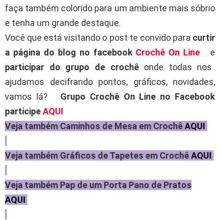
faça também colorido para um ambiente mais sóbrio
e tenha um grande destaque.
Você que está visitando o post te convido para
curtir
a página do blog no facebook
Crochê On Line
e
participar do grupo de crochê
onde todas nos
ajudamos decifrando pontos, gráficos, novidades,
vamos lá?
Grupo Crochê On Line no Facebook
participe
AQUI
Veja também Caminhos de Mesa em Crochê
AQUI
Veja também Gráficos de Tapetes em Crochê
AQUI
Veja também Pap de um Porta Pano de Pratos
AQUI