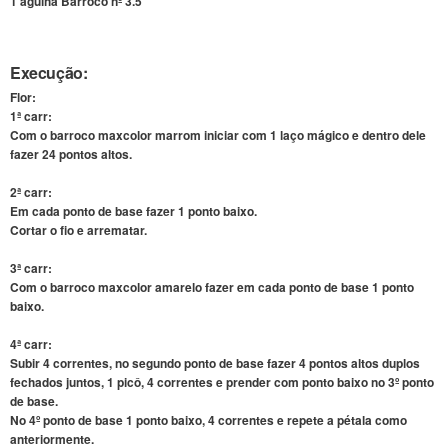
1 agulha Barroco nº 3.5
Execução:
Flor:
1ª carr:
Com o barroco maxcolor marrom iniciar com 1 laço mágico e dentro dele
fazer 24 pontos altos.
2ª carr:
Em cada ponto de base fazer 1 ponto baixo.
Cortar o fio e arrematar.
3ª carr:
Com o barroco maxcolor amarelo fazer em cada ponto de base 1 ponto
baixo.
4ª carr:
Subir 4 correntes, no segundo ponto de base fazer 4 pontos altos duplos
fechados juntos, 1 picô, 4 correntes e prender com ponto baixo no 3º ponto
de base.
No 4º ponto de base 1 ponto baixo, 4 correntes e repete a pétala como
anteriormente.