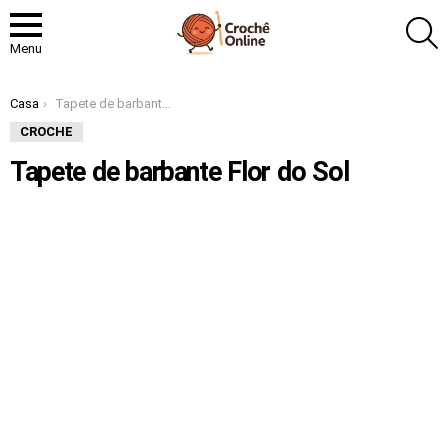
P
Menu
Você está aqui:
Casa
Tapete de barbante Flor do Sol
CROCHE
Tapete de barbante Flor do Sol