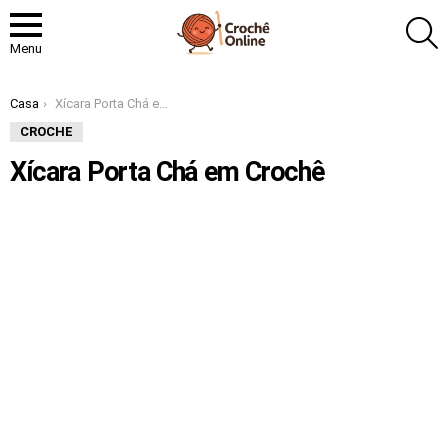
P
Menu
Você está aqui:
Casa
Xícara Porta Chá em Crochê
CROCHE
Xícara Porta Chá em Crochê