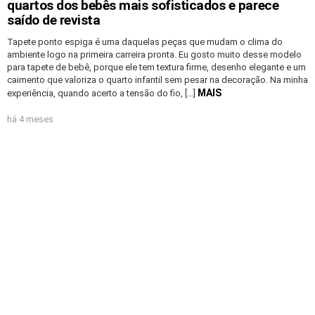
quartos dos bebês mais sofisticados e parece
saído de revista
Tapete ponto espiga é uma daquelas peças que mudam o clima do
ambiente logo na primeira carreira pronta. Eu gosto muito desse modelo
para tapete de bebê, porque ele tem textura firme, desenho elegante e um
caimento que valoriza o quarto infantil sem pesar na decoração. Na minha
MAIS
experiência, quando acerto a tensão do fio, […]
há 4 meses