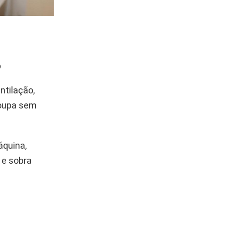
o
ntilação,
roupa sem
áquina,
 e sobra