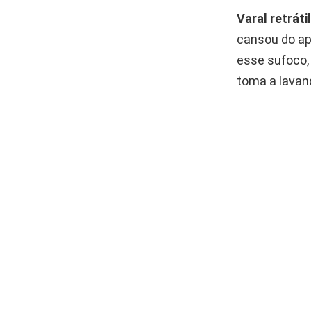
Varal retráti
cansou do ap
esse sufoco,
toma a lavand