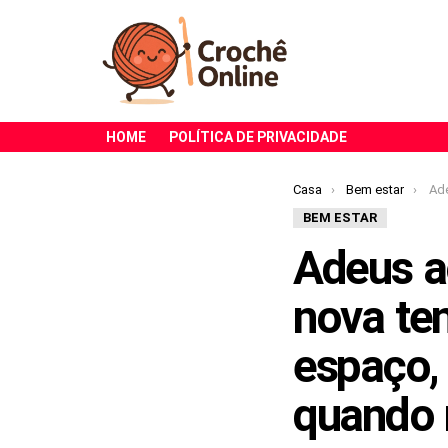
HOME
POLÍTICA DE PRIVACIDADE
Você está aqui:
Casa
Bem estar
Adeus ao v
BEM ESTAR
Adeus ao
nova te
espaço,
quando 