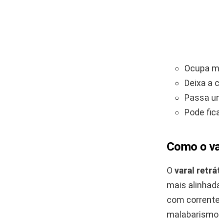
Ocupa me
Deixa a 
Passa um
Pode fic
Como o var
O
varal retrá
mais alinhad
com corrente
malabarismo