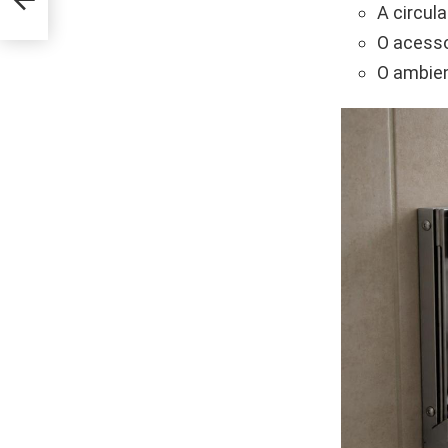
A circul
O acesso 
O ambien