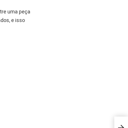
ntre uma peça
dos, e isso
O xa