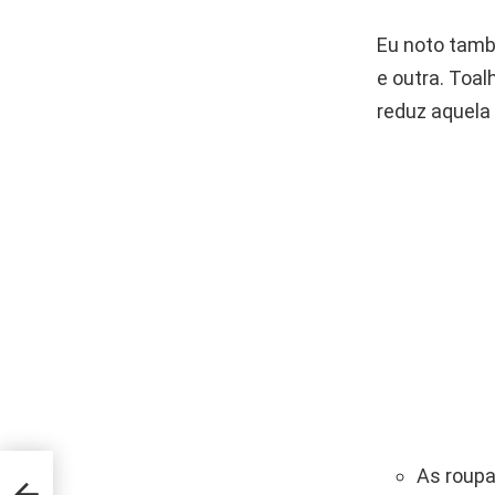
Eu noto tamb
e outra. Toal
reduz aquela
As roupa
 dos