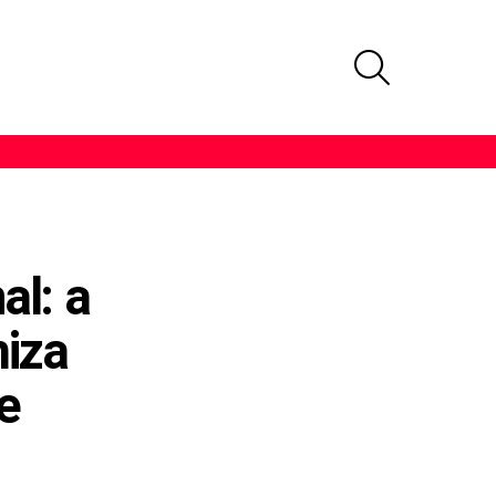
PROCURAR
al: a
iza
e