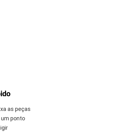
pido
ixa as peças
m um ponto
igir