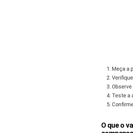
Meça a p
Verifiqu
Observe 
Teste a 
Confirme
O que o va