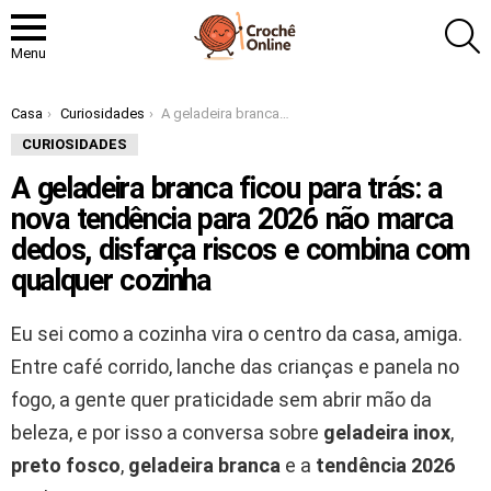
P
Menu
Você está aqui:
Casa
Curiosidades
A geladeira branca ficou para trás: a nova tendência para 2026 não marca dedos, disfarça riscos e combina com qualquer cozinha
CURIOSIDADES
A geladeira branca ficou para trás: a
nova tendência para 2026 não marca
dedos, disfarça riscos e combina com
qualquer cozinha
Eu sei como a cozinha vira o centro da casa, amiga.
Entre café corrido, lanche das crianças e panela no
fogo, a gente quer praticidade sem abrir mão da
beleza, e por isso a conversa sobre
geladeira inox
,
preto fosco
,
geladeira branca
e a
tendência 2026