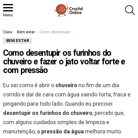
P
Menu
Você está aqui:
Casa
Bem estar
Como desentupir os furinhos do chuveiro e fazer o jato voltar forte e com pressão
BEM ESTAR
Como desentupir os furinhos do
chuveiro e fazer o jato voltar forte e
com pressão
Eu sei como é abrir o
chuveiro
no fim de um dia
corrido e dar de cara com água saindo torta, fraca e
pingando para todo lado. Quando eu precisei
desentupir os furinhos do chuveiro
, percebi que,
com alguns cuidados simples de limpeza e
manutenção, a
pressão da água
melhora muito