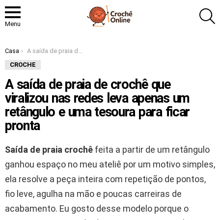
P
Menu
Você está aqui:
Casa
A saída de praia de crochê que viralizou nas redes leva apenas um retângulo e uma tesoura para ficar pronta
CROCHE
A saída de praia de crochê que
viralizou nas redes leva apenas um
retângulo e uma tesoura para ficar
pronta
Saída de praia crochê
feita a partir de um retângulo
ganhou espaço no meu ateliê por um motivo simples,
ela resolve a peça inteira com repetição de pontos,
fio leve, agulha na mão e poucas carreiras de
acabamento. Eu gosto desse modelo porque o