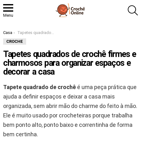
P
Menu
Você está aqui:
Casa
Tapetes quadrados de crochê firmes e charmosos para organizar espaços e decorar a casa
CROCHE
Tapetes quadrados de crochê firmes e
charmosos para organizar espaços e
decorar a casa
Tapete quadrado de crochê
é uma peça prática que
ajuda a definir espaços e deixar a casa mais
organizada, sem abrir mão do charme do feito à mão.
Ele é muito usado por crocheteiras porque trabalha
bem ponto alto, ponto baixo e correntinha de forma
bem certinha.