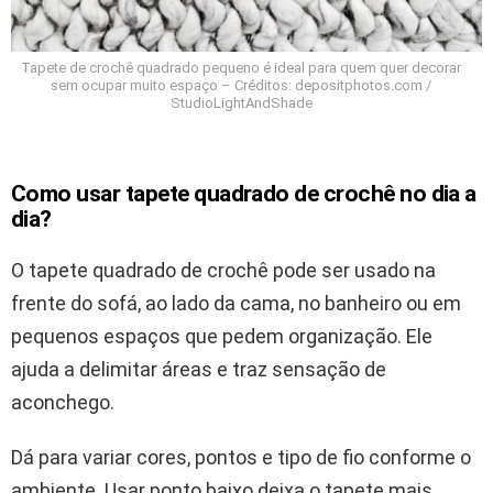
Tapete de crochê quadrado pequeno é ideal para quem quer decorar
sem ocupar muito espaço – Créditos: depositphotos.com /
StudioLightAndShade
Como usar tapete quadrado de crochê no dia a
dia?
O tapete quadrado de crochê pode ser usado na
frente do sofá, ao lado da cama, no banheiro ou em
pequenos espaços que pedem organização. Ele
ajuda a delimitar áreas e traz sensação de
aconchego.
Dá para variar cores, pontos e tipo de fio conforme o
ambiente. Usar ponto baixo deixa o tapete mais