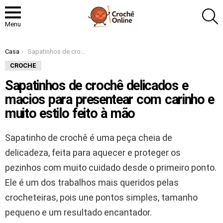
P
Menu
Você está aqui:
Casa
Sapatinhos de crochê delicados e macios para presentear com carinho e muito estilo feito à mão
CROCHE
Sapatinhos de crochê delicados e
macios para presentear com carinho e
muito estilo feito à mão
Sapatinho de crochê é uma peça cheia de
delicadeza, feita para aquecer e proteger os
pezinhos com muito cuidado desde o primeiro ponto.
Ele é um dos trabalhos mais queridos pelas
crocheteiras, pois une pontos simples, tamanho
pequeno e um resultado encantador.