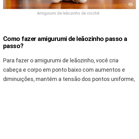
Amigurumi de leãozinho de crochê
Como fazer amigurumi de leãozinho passo a
passo?
Para fazer o amigurumi de leãozinho, você cria
cabeça e corpo em ponto baixo com aumentos e
diminuições, mantém a tensão dos pontos uniforme,
faz a juba, braços e pernas separadamente e finaliza
montando tudo com cuidado.
Inicie a cabeça com anel mágico e aumentos
em ponto baixo.
Trabalhe carreiras retas até alcançar a altura da