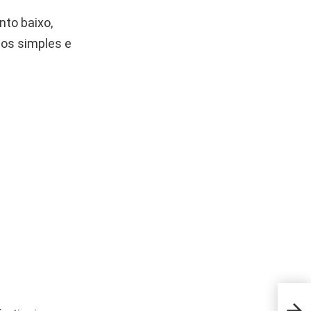
nto baixo,
tos simples e
Biqu
arra