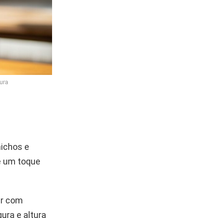
ura
nichos e
e um toque
ar com
ura e altura