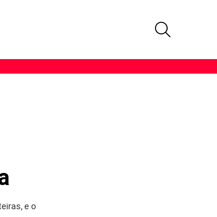
PROCURAR
a
iras, e o