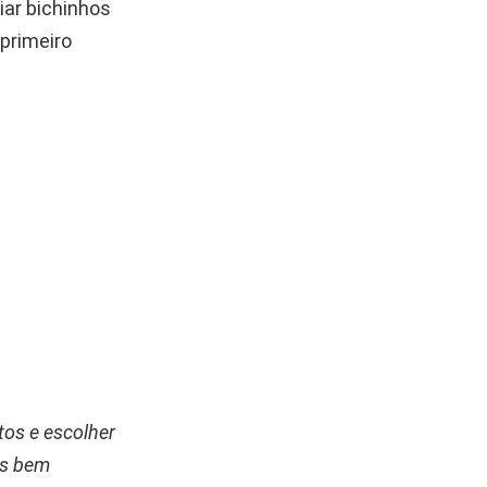
iar bichinhos
primeiro
os e escolher
es bem