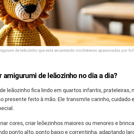
igurumi de leãozinho que está encantando crocheteiras apaixonadas por fof
 amigurumi de leãozinho no dia a dia?
e leãozinho fica lindo em quartos infantis, prateleiras, 
presente feito à mão. Ele transmite carinho, cuidado 
ecial.
riar cores, criar leõezinhos maiores ou menores e brinc
do ponto alto, ponto baixo e correntinha, adaptando larg