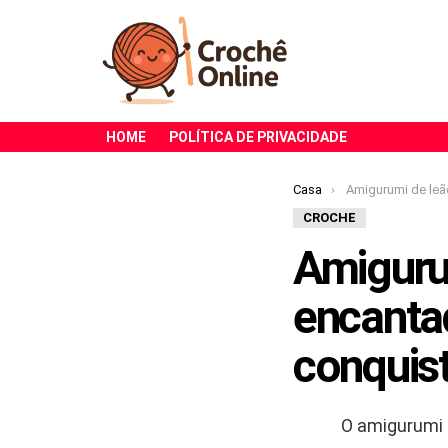
HOME
POLÍTICA DE PRIVACIDADE
Você está aqui:
Casa
Amigurumi de leãozinho fofos e encantado
CROCHE
Amiguru
encanta
conquis
O amigurumi 