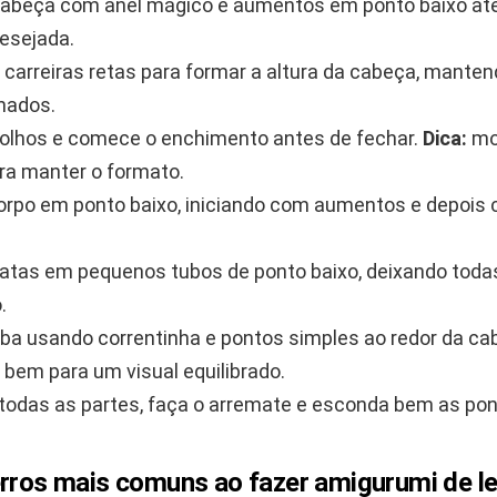
 cabeça com anel mágico e aumentos em ponto baixo até 
desejada.
 carreiras retas para formar a altura da cabeça, mante
hados.
olhos e comece o enchimento antes de fechar.
Dica:
mo
a manter o formato.
orpo em ponto baixo, iniciando com aumentos e depois c
patas em pequenos tubos de ponto baixo, deixando to
.
uba usando correntinha e pontos simples ao redor da c
a bem para um visual equilibrado.
todas as partes, faça o arremate e esconda bem as pon
erros mais comuns ao fazer amigurumi de l