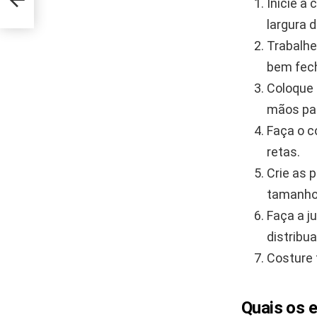
Inicie a
largura 
Trabalhe
bem fec
Coloque 
mãos par
Faça o c
retas.
Crie as 
tamanho
Faça a j
distribu
Costure 
Quais os 