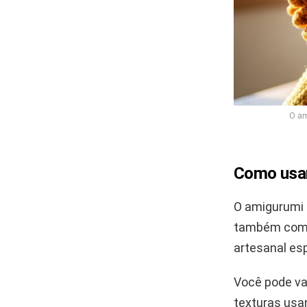
O am
Como usar
O amigurumi d
também como 
artesanal esp
Você pode va
texturas usan