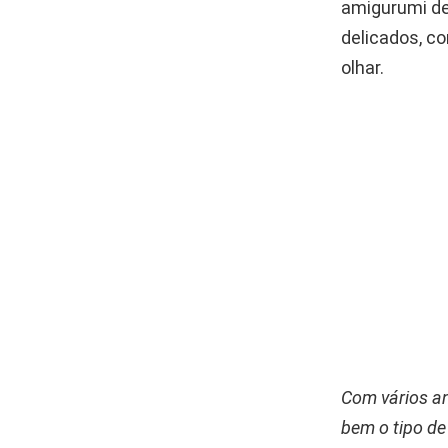
amigurumi de
delicados, c
olhar.
Com vários an
bem o tipo de