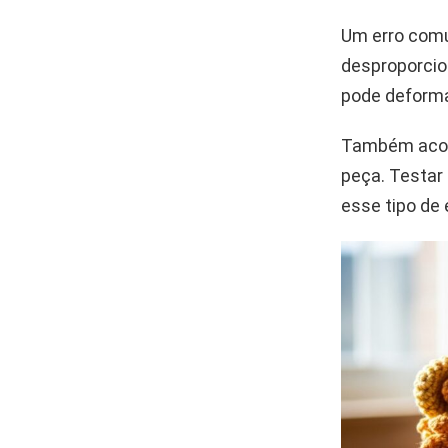
Um erro comu
desproporcio
pode deforma
Também acont
peça. Testar
esse tipo de 