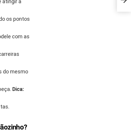
atingir a
pers
ndo os pontos
dele com as
arreiras
das do mesmo
abeça.
Dica:
tas.
eãozinho?