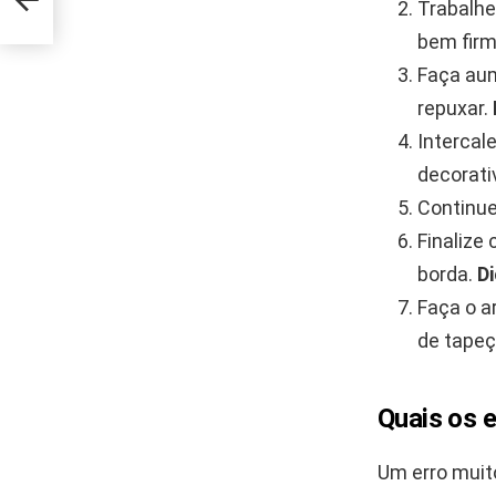
Trabalhe
bem firm
Faça aum
repuxar.
Intercal
decorati
Continue
Finalize
borda.
Di
Faça o a
de tapeç
Quais os 
Um erro muit