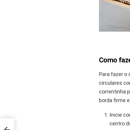
Como faze
Para fazer o 
circulares co
correntinha p
borda firme e
Inicie c
centro d
ntes