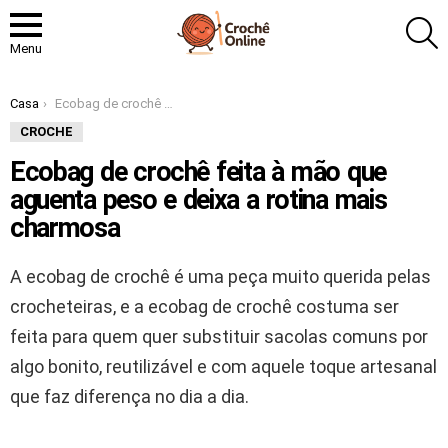
P
Menu
Você está aqui:
Casa
Ecobag de crochê feita à mão que aguenta peso e deixa a rotina mais charmosa
CROCHE
Ecobag de crochê feita à mão que
aguenta peso e deixa a rotina mais
charmosa
A ecobag de crochê é uma peça muito querida pelas
crocheteiras, e a ecobag de crochê costuma ser
feita para quem quer substituir sacolas comuns por
algo bonito, reutilizável e com aquele toque artesanal
que faz diferença no dia a dia.