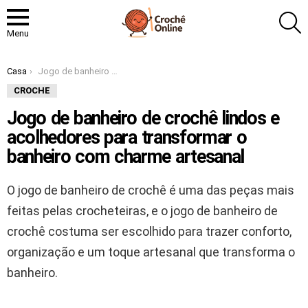
P
Menu
Você está aqui:
Casa
Jogo de banheiro de crochê lindos e acolhedores para transformar o banheiro com charme artesanal
CROCHE
Jogo de banheiro de crochê lindos e
acolhedores para transformar o
banheiro com charme artesanal
O jogo de banheiro de crochê é uma das peças mais
feitas pelas crocheteiras, e o jogo de banheiro de
crochê costuma ser escolhido para trazer conforto,
organização e um toque artesanal que transforma o
banheiro.