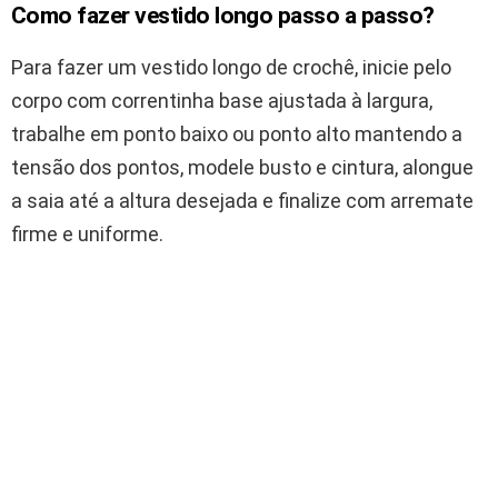
Como fazer vestido longo passo a passo?
Para fazer um vestido longo de crochê, inicie pelo
corpo com correntinha base ajustada à largura,
trabalhe em ponto baixo ou ponto alto mantendo a
tensão dos pontos, modele busto e cintura, alongue
a saia até a altura desejada e finalize com arremate
firme e uniforme.
Faça uma correntinha inicial de acordo com a
largura do busto, medindo diretamente no corpo.
Trabalhe as primeiras carreiras em ponto baixo
para criar uma base firme e bem alinhada.
Siga em ponto alto ou no ponto escolhido para
formar o corpo.
Dica:
conte os pontos para
manter a largura constante.