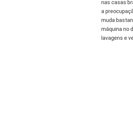
nas casas br
a preocupaçã
muda bastant
máquina no di
lavagens e v