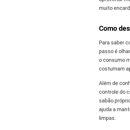
muito encardi
Como desc
Para saber c
passo é olhar
o consumo mé
costumam apa
Além de conhe
controle do 
sabão própri
ajuda a mant
limpas.