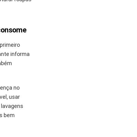
 consome
primeiro
cante informa
ambém
rença no
el, usar
s lavagens
as bem