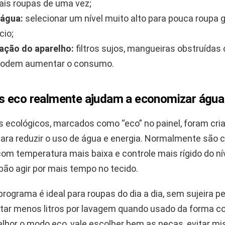
is roupas de uma vez;
 água:
selecionar um nível muito alto para pouca roupa 
cio;
ação do aparelho:
filtros sujos, mangueiras obstruídas
podem aumentar o consumo.
 eco realmente ajudam a economizar água
 ecológicos, marcados como “eco” no painel, foram cri
ara reduzir o uso de água e energia. Normalmente são c
om temperatura mais baixa e controle mais rígido do nív
bão agir por mais tempo no tecido.
programa é ideal para roupas do dia a dia, sem sujeira p
ar menos litros por lavagem quando usado da forma co
lhor o modo eco, vale escolher bem as peças, evitar mi