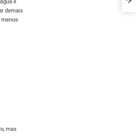
 água e
uso
ar demais
de menos
lo, mas