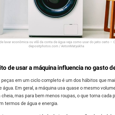
e lavar econômica ou vilã da conta de água veja como usar do jeito certo – C
depositphotos.com / AntonMatyukha
to de usar a máquina influencia no gasto d
 peças em um ciclo completo é um dos hábitos que m
 água. Em geral, a máquina usa quase o mesmo volume
cheia, mas para bem menos roupas, o que torna cada 
em termos de água e energia.