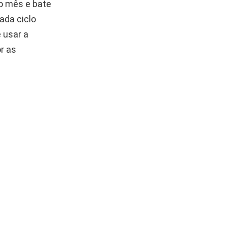
do mês e bate
ada ciclo
 usar a
r as