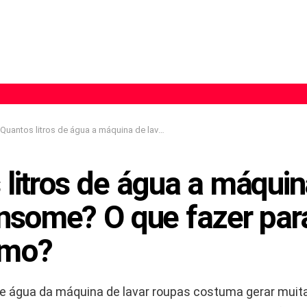
Quantos litros de água a máquina de lavar consome? O que fazer para reduzir o consumo?
 litros de água a máquin
nsome? O que fazer para
umo?
 água da máquina de lavar roupas costuma gerar muit