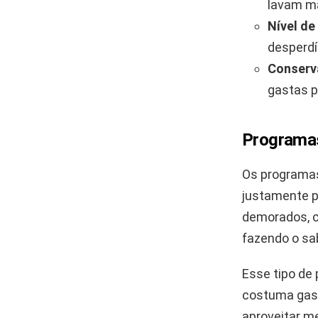
lavam ma
Nível de
desperdí
Conserv
gastas 
Programas
Os programas
justamente p
demorados, c
fazendo o sa
Esse tipo de 
costuma gast
aproveitar me