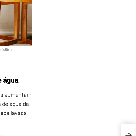
réditos:
e água
ais aumentam
 de água de
peça lavada
Pape
espe