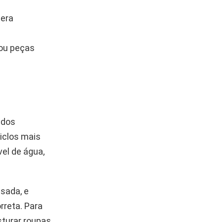
gera
 ou peças
ados
iclos mais
el de água,
esada, e
rreta. Para
sturar roupas