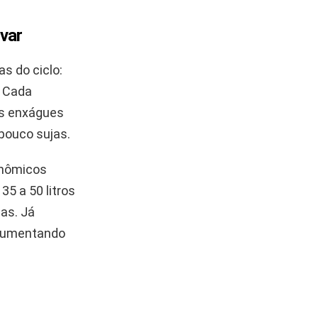
var
s do ciclo:
. Cada
is enxágues
pouco sujas.
onômicos
5 a 50 litros
as. Já
, aumentando