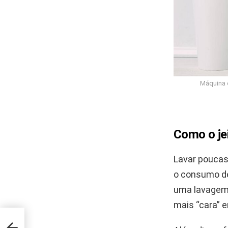
Máquina d
Como o jei
Lavar poucas
o consumo de
uma lavagem 
mais “cara” 
e
re e