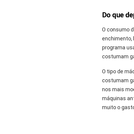
Do que de
O consumo de
enchimento, 
programa usa
costumam gas
O tipo de má
costumam gast
nos mais mod
máquinas ant
muito o gasto