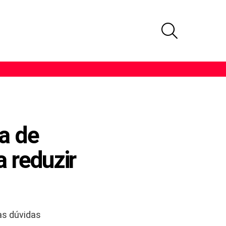
PROCURAR
a de
 reduzir
as dúvidas