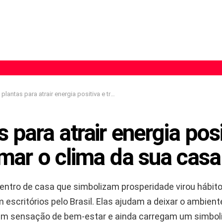
plantas para atrair energia positiva e transformar o clima da sua casa
s para atrair energia posi
mar o clima da sua casa
dentro de casa que simbolizam prosperidade virou hábit
m escritórios pelo Brasil. Elas ajudam a deixar o ambien
am sensação de bem-estar e ainda carregam um simbol