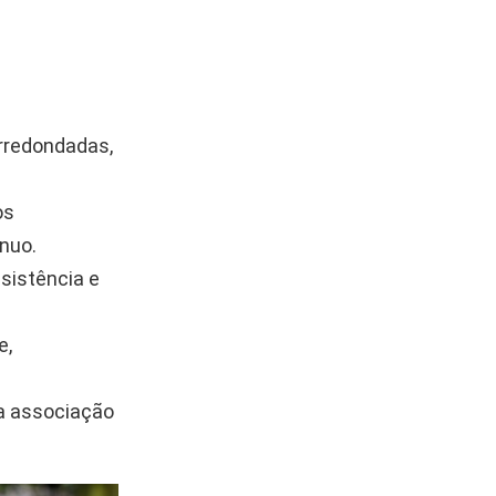
arredondadas,
os
ínuo.
esistência e
e,
la associação