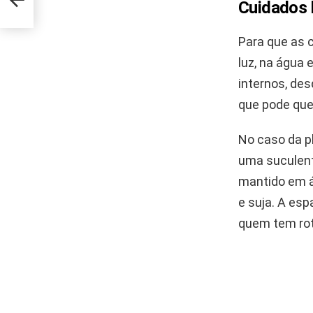
Cuidados 
Para que as 
luz, na água 
internos, des
que pode que
No caso da pl
uma suculent
mantido em á
e suja. A es
quem tem rot