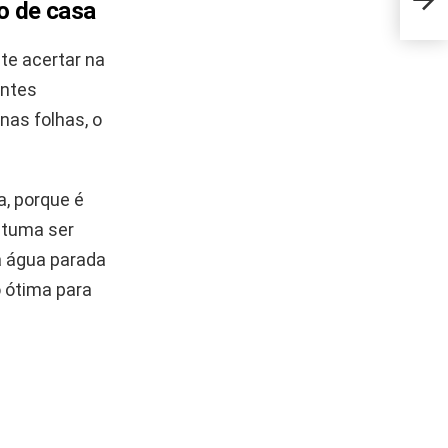
caim
o de casa
te acertar na
entes
nas folhas, o
a, porque é
stuma ser
a água parada
 ótima para