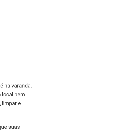
té na varanda,
m local bem
, limpar e
 que suas