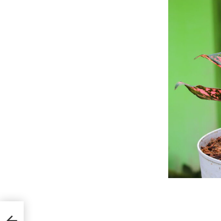
m os
riza