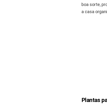
boa sorte, p
a casa organi
Plantas p