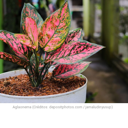
Aglaonema (Créditos: depositphotos.com / jamaludinyusup)