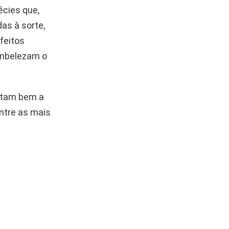
écies que,
as à sorte,
feitos
embelezam o
aptam bem a
Entre as mais