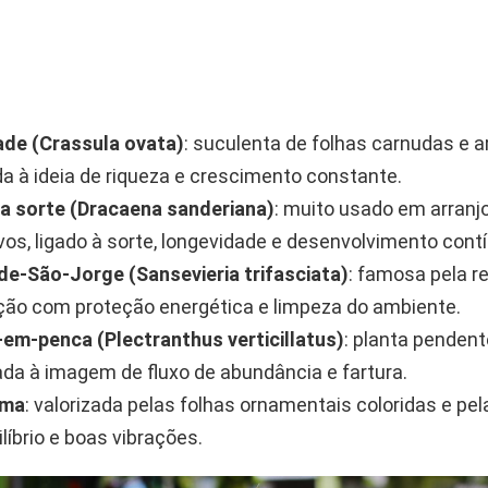
ade (Crassula ovata)
: suculenta de folhas carnudas e 
a à ideia de riqueza e crescimento constante.
a sorte (Dracaena sanderiana)
: muito usado em arranj
vos, ligado à sorte, longevidade e desenvolvimento cont
e-São-Jorge (Sansevieria trifasciata)
: famosa pela r
ação com proteção energética e limpeza do ambiente.
-em-penca (Plectranthus verticillatus)
: planta pendent
ada à imagem de fluxo de abundância e fartura.
ema
: valorizada pelas folhas ornamentais coloridas e pe
líbrio e boas vibrações.