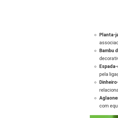
Planta-j
associad
Bambu d
decorati
Espada-d
pela lig
Dinheiro
relacion
Aglaon
com equi