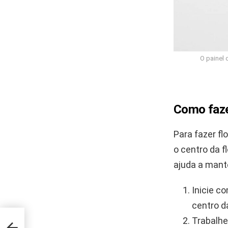
O painel 
Como faze
Para fazer f
o centro da f
ajuda a mante
Inicie c
centro da
Trabalhe
s e