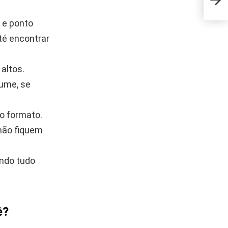
jane
 e ponto
té encontrar
altos.
lume, se
 o formato.
não fiquem
ando tudo
ê?