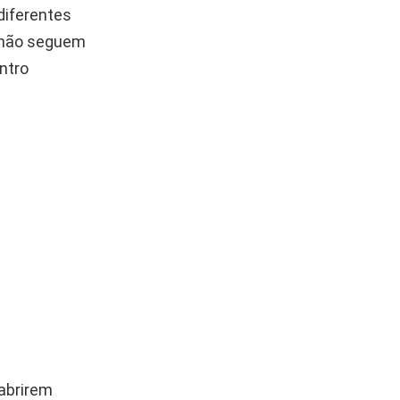
diferentes
o não seguem
ntro
abrirem