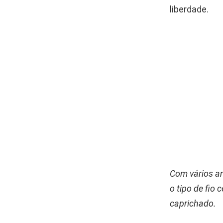
liberdade.
Com vários an
o tipo de fio
caprichado.