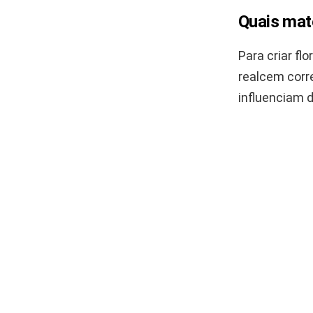
Quais mate
Para criar fl
realcem corre
influenciam 