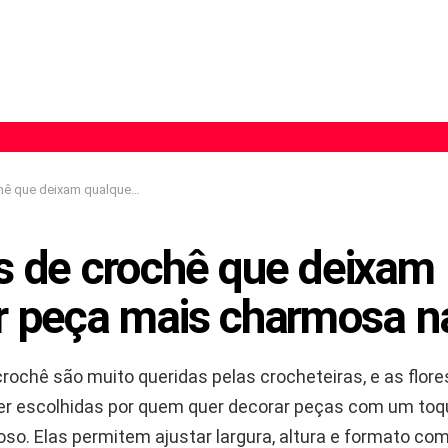
am qualquer peça mais charmosa na hora
es de crochê que deixam
r peça mais charmosa n
crochê são muito queridas pelas crocheteiras, e as flor
 escolhidas por quem quer decorar peças com um toq
oso. Elas permitem ajustar largura, altura e formato co