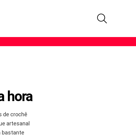
PROCURAR
a hora
es de crochê
ue artesanal
m bastante