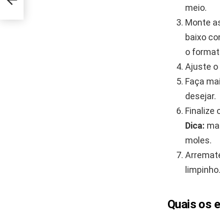
meio.
Monte as
baixo co
o format
Ajuste o
Faça mai
desejar.
Finalize
Dica:
man
moles.
Arremate
limpinho
Quais os 