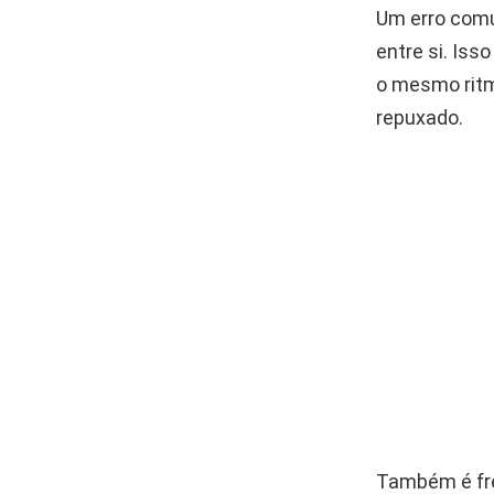
Um erro comu
entre si. Is
o mesmo ritm
repuxado.
Também é fre