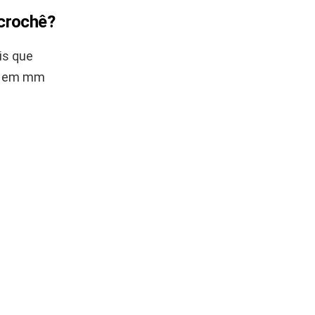
 crochê?
is que
ha em mm