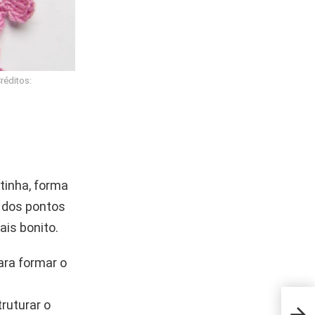
réditos:
tinha, forma
o dos pontos
ais bonito.
ara formar o
truturar o
Truq