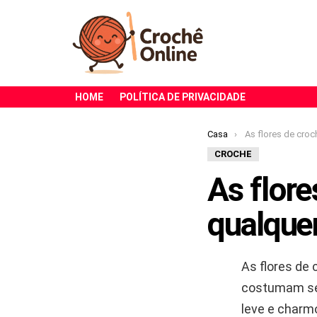
HOME
POLÍTICA DE PRIVACIDADE
Você está aqui:
Casa
As flores de crochê que deix
CROCHE
As flor
qualque
As flores de 
costumam ser
leve e charm