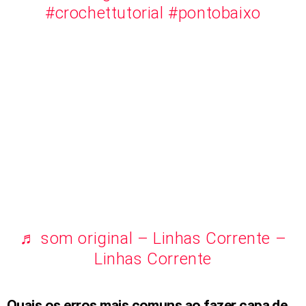
#crochettutorial
#pontobaixo
♬ som original – Linhas Corrente –
Linhas Corrente
Quais os erros mais comuns ao fazer capa de