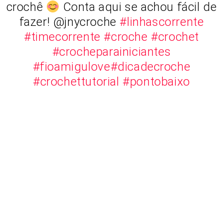
crochê
Conta aqui se achou fácil de
fazer! @jnycroche
#linhascorrente
#timecorrente
#croche
#crochet
#crocheparainiciantes
#fioamigulove
#dicadecroche
#crochettutorial
#pontobaixo