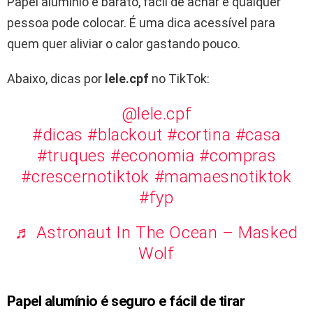
Papel alumínio é barato, fácil de achar e qualquer
pessoa pode colocar. É uma dica acessível para
quem quer aliviar o calor gastando pouco.
Abaixo, dicas por
lele.cpf
no TikTok:
@lele.cpf
#dicas
#blackout
#cortina
#casa
#truques
#economia
#compras
#crescernotiktok
#mamaesnotiktok
#fyp
♬ Astronaut In The Ocean – Masked
Wolf
Papel alumínio é seguro e fácil de tirar