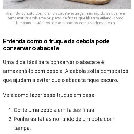
Além do contato com o ar, o abacate estraga mais rápido se ficar em
temperatura ambiente ou perto de frutas que liberam etileno, como
bananas – Créditos: depositphotos.com / VadimVasenin
Entenda como o truque da cebola pode
conservar o abacate
Uma dica fácil para conservar o abacate é
armazená-lo com cebola. A cebola solta compostos
que ajudam a evitar que o abacate fique escuro.
Veja como fazer esse truque em casa:
Corte uma cebola em fatias finas.
Ponha as fatias no fundo de um pote com
tampa.