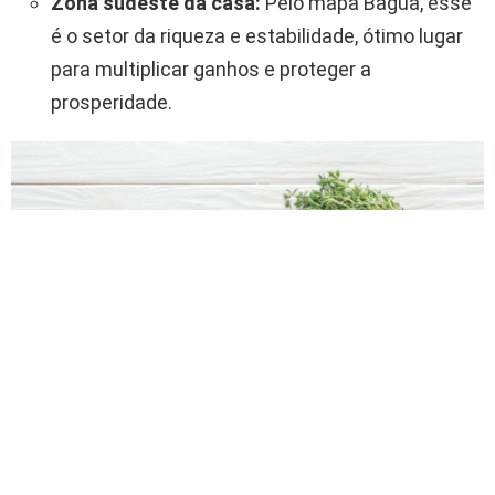
Zona sudeste da casa:
Pelo mapa Bagua, esse
é o setor da riqueza e estabilidade, ótimo lugar
para multiplicar ganhos e proteger a
prosperidade.
No Feng Shui, o tomilho é visto como uma planta que traz boas
energias e prosperidade – Créditos: depositphotos.com /
VadimVasenin