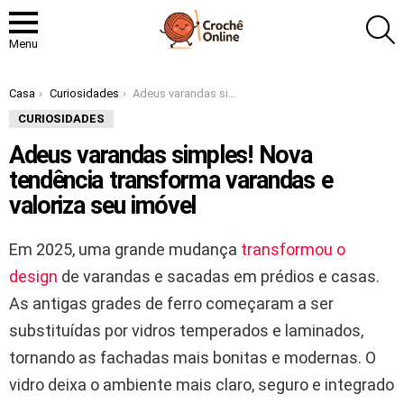
P
Menu
Você está aqui:
Casa
Curiosidades
Adeus varandas simples! Nova tendência transforma varandas e valoriza seu imóvel
CURIOSIDADES
Adeus varandas simples! Nova
tendência transforma varandas e
valoriza seu imóvel
Em 2025, uma grande mudança
transformou o
design
de varandas e sacadas em prédios e casas.
As antigas grades de ferro começaram a ser
substituídas por vidros temperados e laminados,
tornando as fachadas mais bonitas e modernas. O
vidro deixa o ambiente mais claro, seguro e integrado