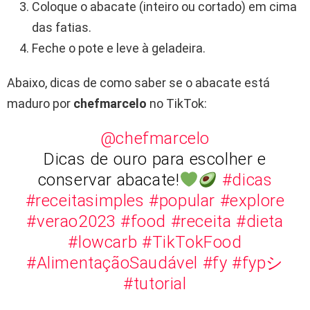
Coloque o abacate (inteiro ou cortado) em cima
das fatias.
Feche o pote e leve à geladeira.
Abaixo, dicas de como saber se o abacate está
maduro por
chefmarcelo
no TikTok:
@chefmarcelo
Dicas de ouro para escolher e
conservar abacate!
#dicas
#receitasimples
#popular
#explore
#verao2023
#food
#receita
#dieta
#lowcarb
#TikTokFood
#AlimentaçãoSaudável
#fy
#fypシ
#tutorial