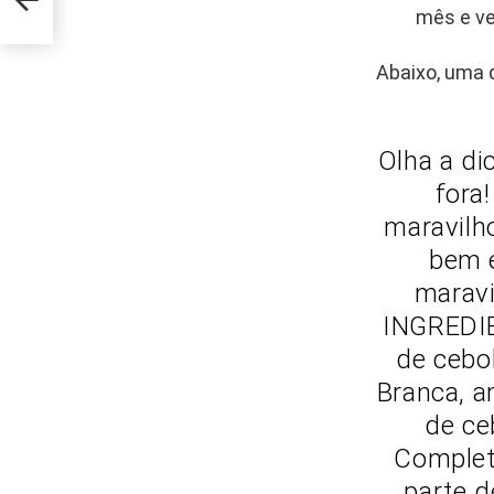
mês e ve
Abaixo, uma
Olha a dic
fora
maravilh
bem 
maravi
INGREDIE
de cebo
Branca, a
de ce
Complet
parte d