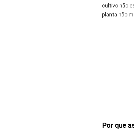
cultivo não e
planta não m
Por que a