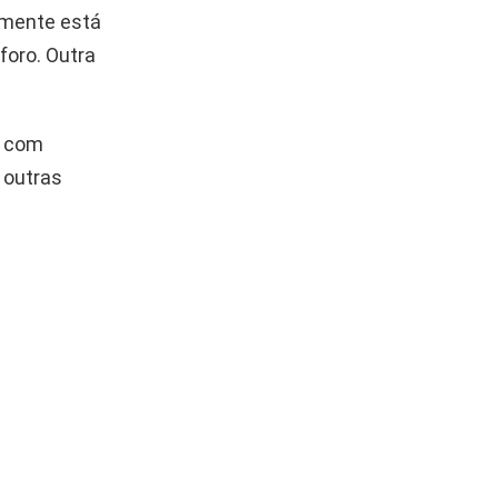
elmente está
foro. Outra
á com
 outras