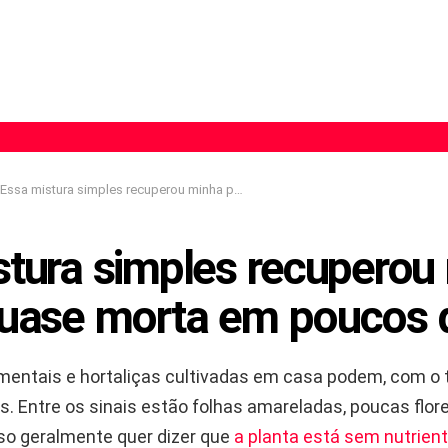
Essa mistura simples recuperou minha planta quase morta em poucos dias
stura simples recuperou
quase morta em poucos 
mentais e hortaliças cultivadas em casa podem, com o t
. Entre os sinais estão folhas amareladas, poucas flor
so geralmente quer dizer que
a planta está sem nutrien