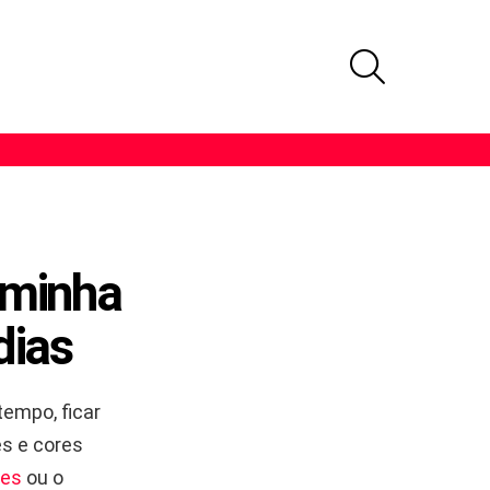
PROCURAR
 minha
dias
empo, ficar
es e cores
tes
ou o