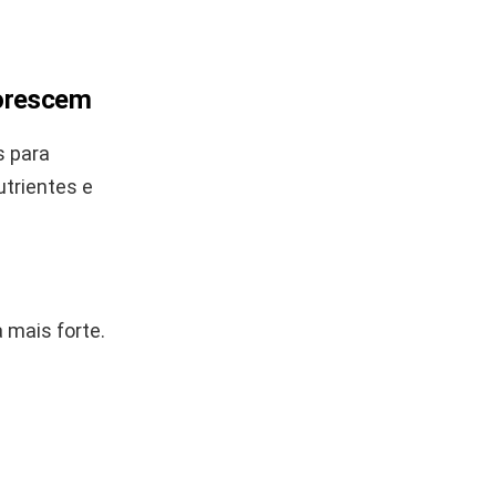
lorescem
s para
utrientes e
 mais forte.