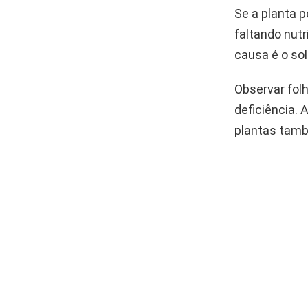
Se a planta p
faltando nutr
causa é o so
Observar folh
deficiência. 
plantas tam