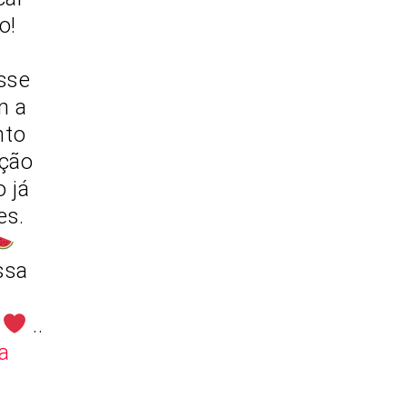
o!
esse
m a
nto
ação
 já
es.
ssa
a
..
a