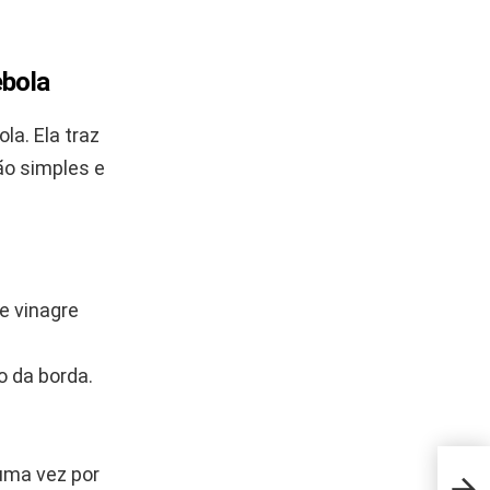
ebola
la. Ela traz
ão simples e
de vinagre
o da borda.
 uma vez por
Amig