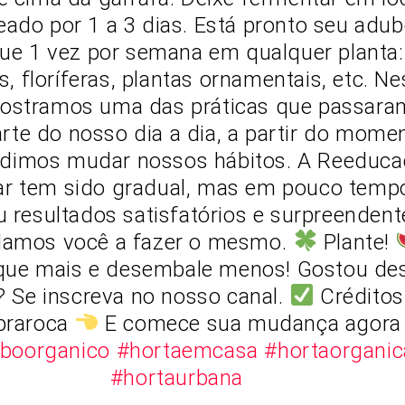
ado por 1 a 3 dias. Está pronto seu adub
que 1 vez por semana em qualquer planta:
as, floríferas, plantas ornamentais, etc. N
ostramos uma das práticas que passara
arte do nosso dia a dia, a partir do mome
idimos mudar nossos hábitos. A Reeduc
ar tem sido gradual, mas em pouco tempo
 resultados satisfatórios e surpreendent
damos você a fazer o mesmo.
Plante!
ue mais e desembale menos! Gostou de
? Se inscreva no nosso canal.
Créditos
praroca
E comece sua mudança agor
boorganico
#hortaemcasa
#hortaorganic
#hortaurbana