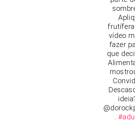
sombre
Apli
frutífer
vídeo m
fazer p
que dec
Aliment
mostrou
Convi
Descasq
ideia
@dorock
.
#adu