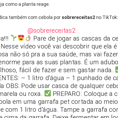
ja como a planta reage.
 dica também com cebola por
sobrereceitas2
no TikTok:
@sobrereceitas2
a!!!
Pare de jogar as cascas da c
! Nesse vídeo você vai descobrir que ela é
osa não só pra a sua saúde, mas vai faze
enorme para as suas plantas. É um adub
lhoso, fácil de fazer e sem gastar nada.
NTES: – 1 litro d’água – 1 punhado de c
la OBS: Pode usar casca de qualquer cebo
marela ou roxa.
PREPARO: Coloque a c
bola em uma garrafa pet cortada ao meio
e com 1 litro d’água. Tampe a garrafa co
e cima da garrafa. Deixe fermentar em lo