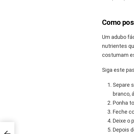
Como poss
Um adubo fáci
nutrientes q
costumam est
Siga este pa
Separe s
branco, 
Ponha to
Feche co
Deixe o p
Depois d
er