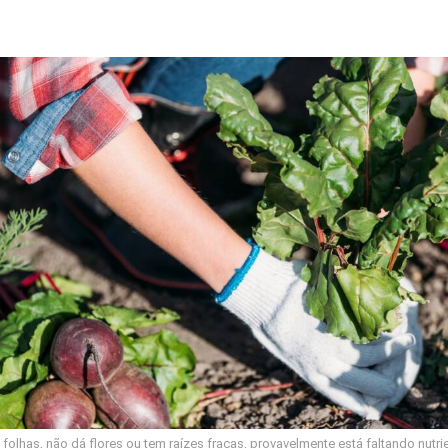
 folhas, não dá flores ou tem raízes fracas, provavelmente está faltando nutri