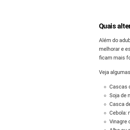
Quais alte
Além do adub
melhorar e es
ficam mais fo
Veja algumas
Cascas d
Soja de 
Casca de
Cebola: 
Vinagre 