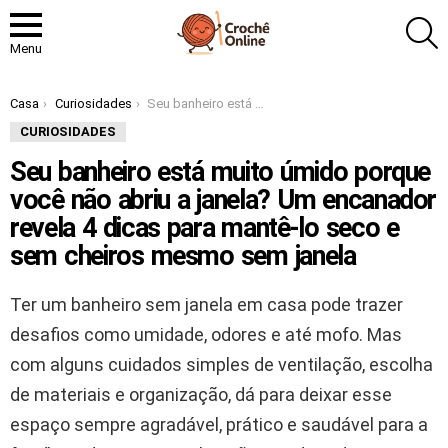
P
Menu
Você está aqui:
Casa
Curiosidades
Seu banheiro está muito úmido porque você não abriu a janela? Um encanador revela 4 dicas para mantê-lo seco e sem cheiros mesmo sem janela
CURIOSIDADES
Seu banheiro está muito úmido porque
você não abriu a janela? Um encanador
revela 4 dicas para mantê-lo seco e
sem cheiros mesmo sem janela
Ter um banheiro sem janela em casa pode trazer
desafios como umidade, odores e até mofo. Mas
com alguns cuidados simples de ventilação, escolha
de materiais e organização, dá para deixar esse
espaço sempre agradável, prático e saudável para a