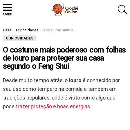
P
Menu
Você está aqui:
Casa
Curiosidades
O costume mais poderoso com folhas de louro para proteger sua casa segundo o Feng Shui
CURIOSIDADES
O costume mais poderoso com folhas
de louro para proteger sua casa
segundo o Feng Shui
Desde muito tempo atrás, o
louro
é conhecido por
seu uso como tempero na comida e também em
tradições populares, onde é visto como algo que
pode
trazer proteção e boas energias
.