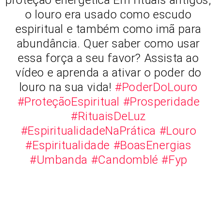
proteção energética Em rituais antigos,
o louro era usado como escudo
espiritual e também como imã para
abundância. Quer saber como usar
essa força a seu favor? Assista ao
vídeo e aprenda a ativar o poder do
louro na sua vida!
#PoderDoLouro
#ProteçãoEspiritual
#Prosperidade
#RituaisDeLuz
#EspiritualidadeNaPrática
#Louro
#Espiritualidade
#BoasEnergias
#Umbanda
#Candomblé
#Fyp