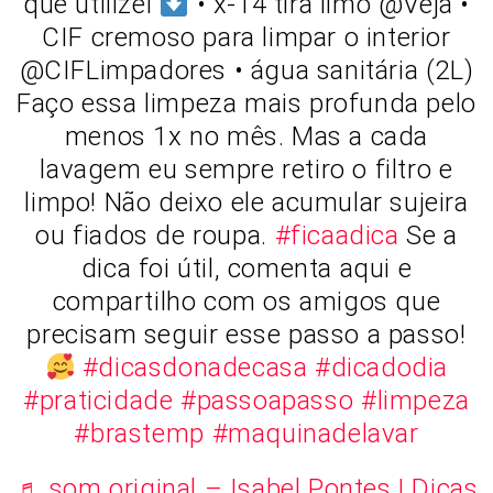
que utilizei
• x-14 tira limo @Veja •
CIF cremoso para limpar o interior
@CIFLimpadores • água sanitária (2L)
Faço essa limpeza mais profunda pelo
menos 1x no mês. Mas a cada
lavagem eu sempre retiro o filtro e
limpo! Não deixo ele acumular sujeira
ou fiados de roupa.
#ficaadica
Se a
dica foi útil, comenta aqui e
compartilho com os amigos que
precisam seguir esse passo a passo!
#dicasdonadecasa
#dicadodia
#praticidade
#passoapasso
#limpeza
#brastemp
#maquinadelavar
♬ som original – Isabel Pontes | Dicas