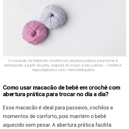
O macacão de bebê em crochê com abertura prática para trocar é
estruturado a partir da pala, seguida do corpo e das pernas – Créditos:
depositphotos.com / AntonMatyukha
Como usar macacão de bebê em crochê com
abertura prática para trocar no dia a dia?
Esse macacão é ideal para passeios, cochilos e
momentos de conforto, pois mantém o bebê
aquecido sem pesar. A abertura prática facilita