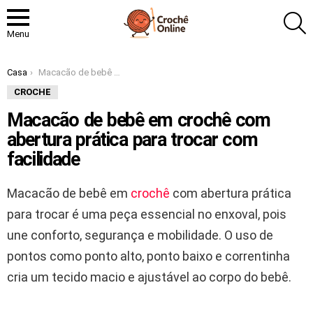
P
Menu
Você está aqui:
Casa
Macacão de bebê em crochê com abertura prática para trocar com facilidade
CROCHE
Macacão de bebê em crochê com
abertura prática para trocar com
facilidade
Macacão de bebê em
crochê
com abertura prática
para trocar é uma peça essencial no enxoval, pois
une conforto, segurança e mobilidade. O uso de
pontos como ponto alto, ponto baixo e correntinha
cria um tecido macio e ajustável ao corpo do bebê.