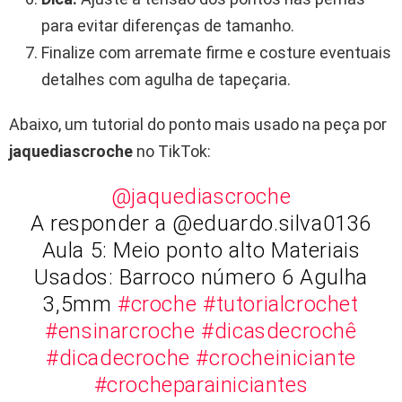
para evitar diferenças de tamanho.
Finalize com arremate firme e costure eventuais
detalhes com agulha de tapeçaria.
Abaixo, um tutorial do ponto mais usado na peça por
jaquediascroche
no TikTok:
@jaquediascroche
A responder a @eduardo.silva0136
Aula 5: Meio ponto alto Materiais
Usados: Barroco número 6 Agulha
3,5mm
#croche
#tutorialcrochet
#ensinarcroche
#dicasdecrochê
#dicadecroche
#crocheiniciante
#crocheparainiciantes