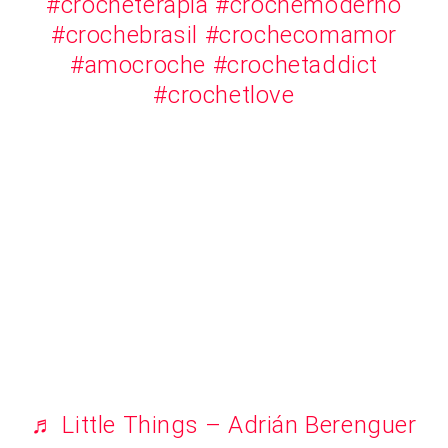
#crocheterapia
#crochemoderno
#crochebrasil
#crochecomamor
#amocroche
#crochetaddict
#crochetlove
♬ Little Things – Adrián Berenguer